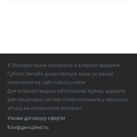
© Використання матеріалів з інтернет-видання
Субота Онлайн дозволяється лише за умови
посилання на сайт subota.online
Для інтернет-видань обов’язкове пряме, відкрите
для пошукових систем гіперпосилання у першому
абзаці на конкретний матеріал.
Умови договору оферти
Конфіденційність