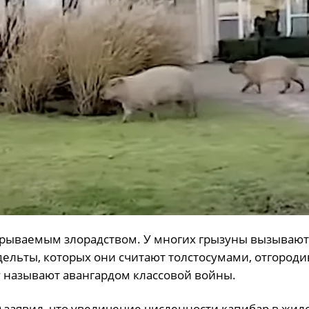
рываемым злорадством. У многих грызуны вызывают
дельты, которых они считают толстосумами, отгород
у называют авангардом классовой войны.
e) заявил, что увеличение численности капибар в жил