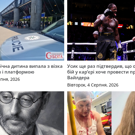
річна дитина випала з візка
Усик ще раз підтвердив, що 
м і платформою
бій у кар’єрі хоче провести п
Вайлдера
рпня, 2026
Вівторок, 4 Серпня, 2026