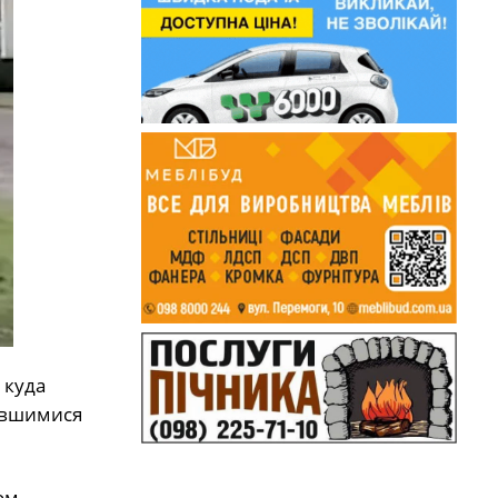
 куда
ившимися
ом