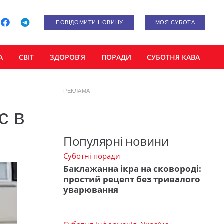
ПОВІДОМИТИ НОВИНУ
МОЯ СУБОТА
А
СВІТ
ЗДОРОВ’Я
ПОРАДИ
СУБОТНЯ КАВА
РЕКЛАМА
с в
Популярні новини
Суботні поради
Баклажанна ікра на сковороді:
простий рецепт без тривалого
уварювання