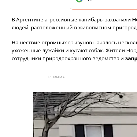
В Аргентине агрессивные капибары захватили
Н
людей, расположенный в живописном пригороде
Нашествие огромных грызунов началось несколь
ухоженные лужайки и кусают собак. Жители Нор
сотрудники природоохранного ведомства и
зап
РЕКЛАМА