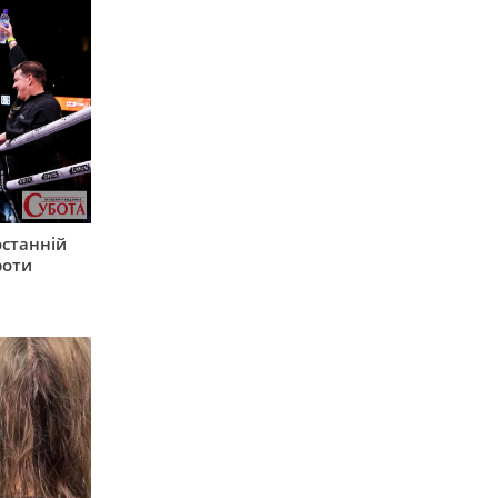
останній
роти