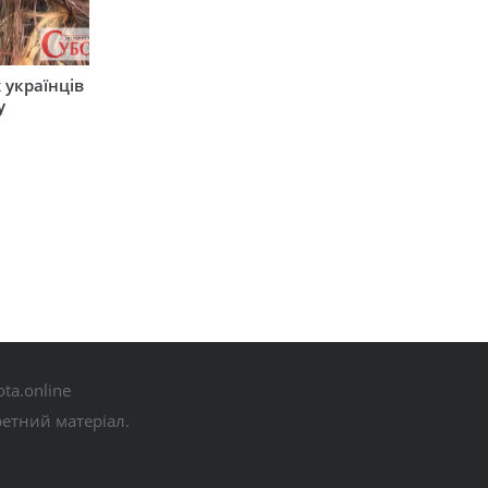
 українців
у
ta.online
ретний матеріал.