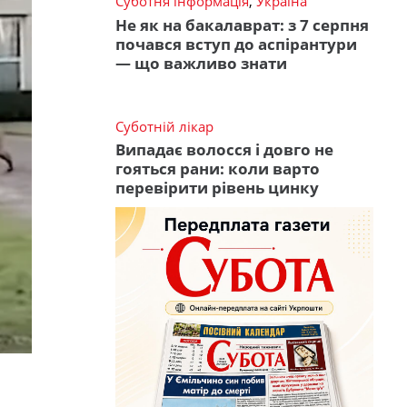
Суботня інформація
,
Україна
Не як на бакалаврат: з 7 серпня
почався вступ до аспірантури
— що важливо знати
Суботній лікар
Випадає волосся і довго не
гояться рани: коли варто
перевірити рівень цинку