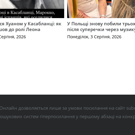
ся Хуаном у Касабланці: як
У Польщі знову побили трьох
ов до ролі Леона
після суперечки через музик
Серпня, 2026
Понеділок, 3 Серпня, 2026
Онлайн дозволяється лише за умови посилання на сайт subo
пошукових систем гіперпосилання у першому абзаці на конк