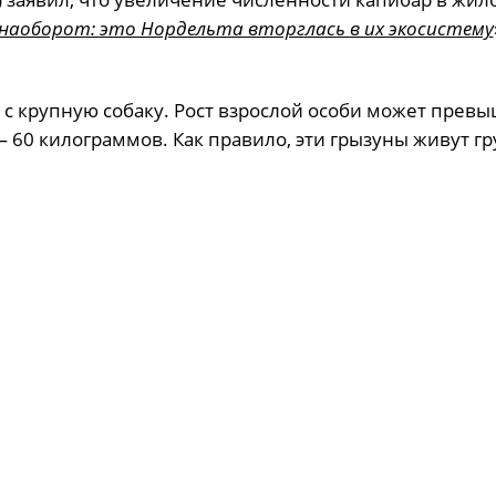
 наоборот: это Нордельта вторглась в их экосистему
с крупную собаку. Рост взрослой особи может превы
 — 60 килограммов. Как правило, эти грызуны живут г