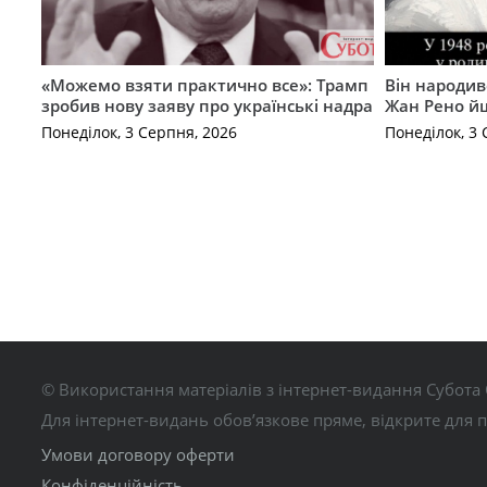
«Можемо взяти практично все»: Трамп
Він народив
зробив нову заяву про українські надра
Жан Рено йш
Понеділок, 3 Серпня, 2026
Понеділок, 3 
© Використання матеріалів з інтернет-видання Субота 
Для інтернет-видань обов’язкове пряме, відкрите для 
Умови договору оферти
Конфіденційність