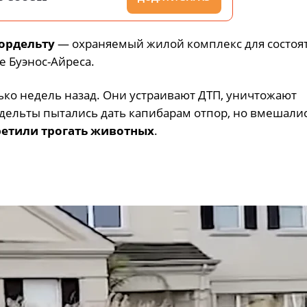
ордельту
— охраняемый жилой комплекс для состоя
 Буэнос-Айреса.
ко недель назад. Они устраивают ДТП, уничтожают
дельты пытались дать капибарам отпор, но вмешали
ретили трогать животных
.