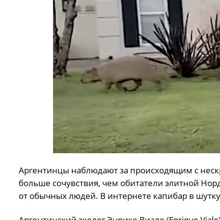
Аргентинцы наблюдают за происходящим с неск
больше сочувствия, чем обитатели элитной Нор
от обычных людей. В интернете капибар в шутк
Аргентинский эколог Энрике Виале (Enrique Vial