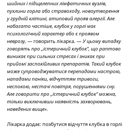
шийних і підщелепних лімфатичних вузлів,
пухлини горла або стравоходу, новоутворення
у грудній клітині, атиповий прояв алергії. Але
набагато частіше, клубок у горлі має
психологічний характер або є проявом
неврозу,
— говорить лікарка. —
У цьому випадку
говорять про „істеричний клубок“, що раптово
виникає при сильних стресах і зникає при
прийомі заспокійливих препаратів. Такий клубок
може супроводжуватися перепадами настрою,
нападами паніки, відчуттям тривоги,
неспокою, нестачі повітря, порушеннями сну.
Але говорити про „істеричний клубок“ можна,
тільки виключивши наявність захворювань,
наведених вище».
⠀
Лікарка додає: позбутися відчуття клубка в горлі