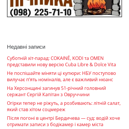
Недавні записи
Суботній хіт-парад: COKAINÉ, KODI та OMEN
представили нову версію Cuba Libre & Dolce Vita
Не поспішайте міняти ці купюри: НБУ поступово
вилучає п’ять номіналів, але є важливий нюанс
На Херсонщині загинув 51-річний головний
сержант Сергій Капітан з Овруччини
Огірки тепер не ріжуть, а розбивають: літній салат,
який став хітом соцмереж
Після погоні в центрі Бердичева — суд: водій хоче
отримати записи з бодікамер і камер міста