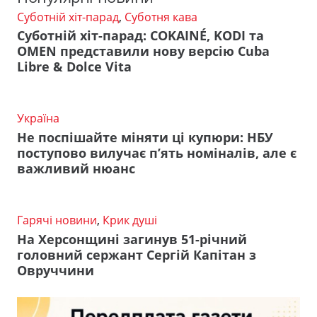
Суботній хіт-парад
,
Суботня кава
Суботній хіт-парад: COKAINÉ, KODI та
OMEN представили нову версію Cuba
Libre & Dolce Vita
Україна
Не поспішайте міняти ці купюри: НБУ
поступово вилучає п’ять номіналів, але є
важливий нюанс
Гарячі новини
,
Крик душі
На Херсонщині загинув 51-річний
головний сержант Сергій Капітан з
Овруччини