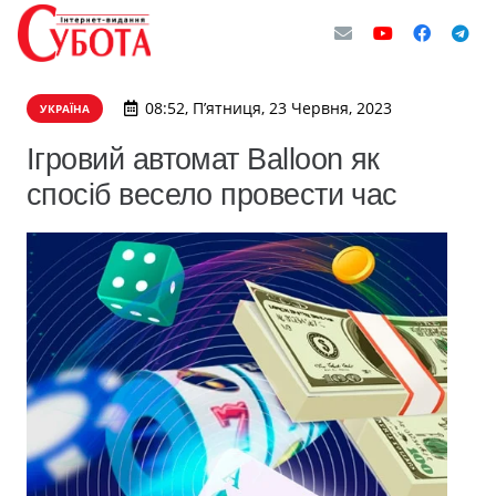
08:52, П’ятниця, 23 Червня, 2023
УКРАЇНА
Ігровий автомат Balloon як
спосіб весело провести час