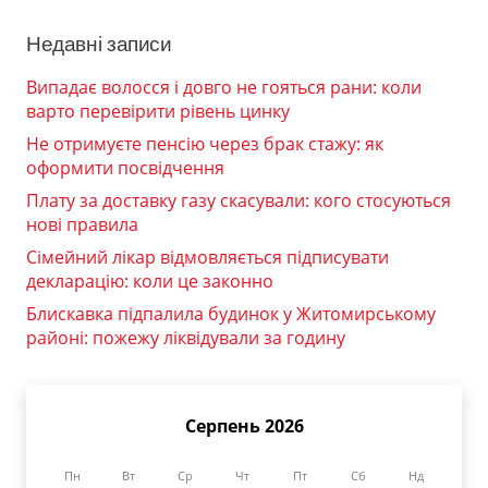
Недавні записи
Випадає волосся і довго не гояться рани: коли
варто перевірити рівень цинку
Не отримуєте пенсію через брак стажу: як
оформити посвідчення
Плату за доставку газу скасували: кого стосуються
нові правила
Сімейний лікар відмовляється підписувати
декларацію: коли це законно
Блискавка підпалила будинок у Житомирському
районі: пожежу ліквідували за годину
Серпень 2026
Пн
Вт
Ср
Чт
Пт
Сб
Нд