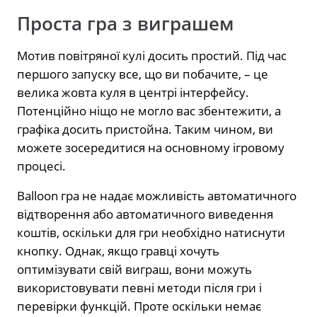
Проста гра з виграшем
Мотив повітряної кулі досить простий. Під час
першого запуску все, що ви побачите, – це
велика жовта куля в центрі інтерфейсу.
Потенційно ніщо не могло вас збентежити, а
графіка досить пристойна. Таким чином, ви
можете зосередитися на основному ігровому
процесі.
Balloon гра не надає можливість автоматичного
відтворення або автоматичного виведення
коштів, оскільки для гри необхідно натиснути
кнопку. Однак, якщо гравці хочуть
оптимізувати свій виграш, вони можуть
використовувати певні методи після гри і
перевірки функцій. Проте оскільки немає