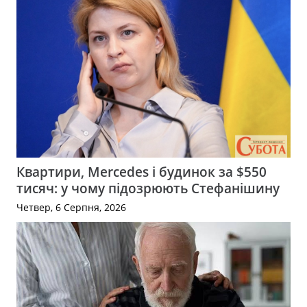
Квартири, Mercedes і будинок за $550
тисяч: у чому підозрюють Стефанішину
Четвер, 6 Серпня, 2026