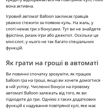
вона активна.
Ігровий автомат Balloon закликає гравців
уважно стежити за появою куль. На жаль, у
слоті немає гри з бонусами. Тут ви не знайдете
фріспіни, ризик-ігри або джекпот. Оскільки це
міні-слот, у нього не так багато спеціальних
функцій.
Як грати на гроші в автоматі
Ви повинні спочатку зрозуміти, як працює
balloon гра на гроші, якщо ви хочете домогтися
в ній успіху. Численні бонуси на ігровому
автоматі Balloon залежать від того, як ви
підходите до гри. Однією з таких додаткових
функцій є надування повітряної кулі, яке має