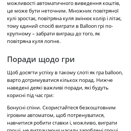
можливості автоматичного виведення коштів,
це може бути неточним. Множник повітряної
кулі зростає, повітряна куля змінює колір і літає,
тому єдиний спосіб виграти в Balloon грі по-
крупному – забрати виграш до того, як
повітряна куля лопне.
Поради щодо гри
Щоб досягти успіху в такому слоті як гра balloon,
варто дотримуватися кількох порад. Нижче
наведені деякі важливі поради, які будуть
корисні під час гри:
Бонусні спіни. Скористайтеся безкоштовним
ігровим автоматом, щоб потренуватися,
навчитися робити ставки і, можливо, виграти
гроші, не витрачаючи насилу зароблені гроші.