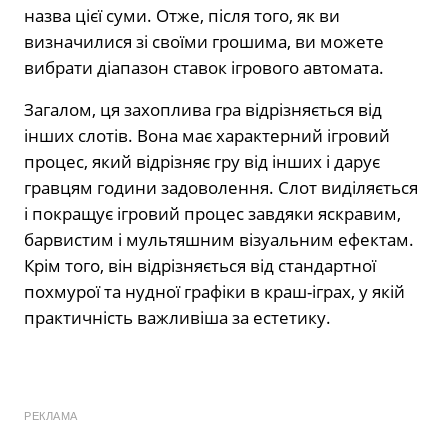
назва цієї суми. Отже, після того, як ви
визначилися зі своїми грошима, ви можете
вибрати діапазон ставок ігрового автомата.
Загалом, ця захоплива гра відрізняється від
інших слотів. Вона має характерний ігровий
процес, який відрізняє гру від інших і дарує
гравцям години задоволення. Слот виділяється
і покращує ігровий процес завдяки яскравим,
барвистим і мультяшним візуальним ефектам.
Крім того, він відрізняється від стандартної
похмурої та нудної графіки в краш-іграх, у якій
практичність важливіша за естетику.
РЕКЛАМА