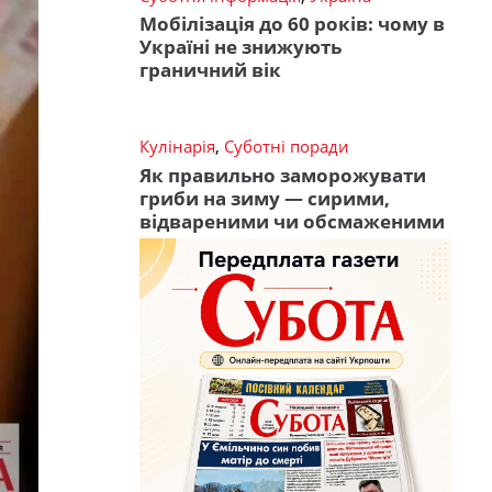
Мобілізація до 60 років: чому в
Україні не знижують
граничний вік
Кулінарія
,
Суботні поради
Як правильно заморожувати
гриби на зиму — сирими,
відвареними чи обсмаженими