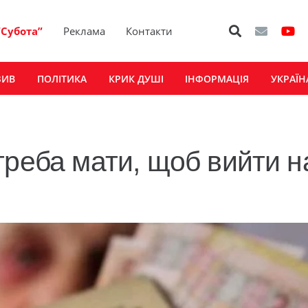
“Субота”
Реклама
Контакти
ЗИВ
ПОЛІТИКА
КРИК ДУШІ
ІНФОРМАЦІЯ
УКРАЇН
треба мати, щоб вийти н