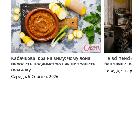
Кабачкова ікра на зиму: чому вона
Не всі пенс
виходить водянистою і як виправити
без заяви: 
помилку
Середа, 5 Се
Середа, 5 Серпня, 2026