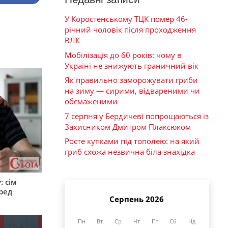
У Коростенському ТЦК помер 46-
річний чоловік після проходження
ВЛК
Мобілізація до 60 років: чому в
Україні не знижують граничний вік
Як правильно заморожувати гриби
на зиму — сирими, відвареними чи
обсмаженими
7 серпня у Бердичеві попрощаються із
Захисником Дмитром Плаксюком
Росте купками під тополею: на який
гриб схожа незвична біла знахідка
: сім
ред
Серпень 2026
Пн
Вт
Ср
Чт
Пт
Сб
Нд