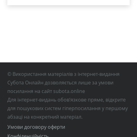
© Використання матеріалів з інтернет-видання
Субота Онлайн дозволяється лише за умови
посилання на сайт subota.online
Для інтернет-видань обов’язкове пряме, відкрите
для пошукових систем гіперпосилання у першому
абзаці на конкретний матеріал.
Умови договору оферти
Конфіденційність