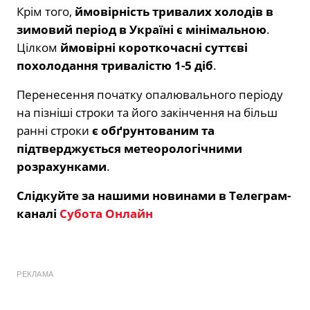
Крім того,
ймовірність тривалих холодiв в
зимовий період в Україні є мінімальною
.
Цілком
ймовiрнi короткочаснi суттєві
похолодання тривалістю 1-5 діб
.
Перенесення початку опалювального періоду
на пізніші строки та його закінчення на більш
ранні строки
є обґрунтованим та
підтверджується метеорологічними
розрахунками
.
Слідкуйте за нашими новинами в Телеграм-
каналі
Субота Онлайн
РЕКЛАМА