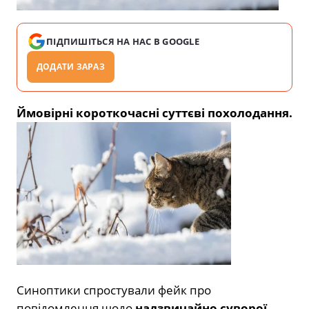
ПІДПИШІТЬСЯ НА НАС В GOOGLE
ДОДАТИ ЗАРАЗ
Ймовiрнi короткочаснi суттєві похолодання.
Синоптики спростували фейк про
повідомлення щодо
надзвичайно суворої