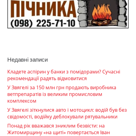
Недавні записи
Кладете аспірин у банки з помідорами? Сучасні
рекомендації радять відмовитися
У Звягелі за 150 млн грн продають виробника
ветпрепаратів із великим промисловим
комплексом
У Звягелі зіткнулися авто і мотоцикл: водій був без
свідомості, водійку деблокували рятувальники
Понад рік вважався зниклим безвісти: на
Житомирщину «на щиті» повертається Іван