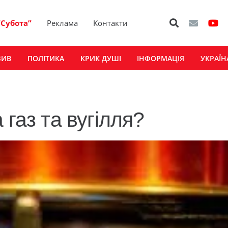
“Субота”
Реклама
Контакти
ЗИВ
ПОЛІТИКА
КРИК ДУШІ
ІНФОРМАЦІЯ
УКРАЇН
 газ та вугілля?