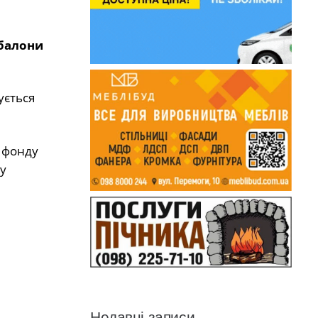
 балони
ується
о фонду
у
Недавні записи