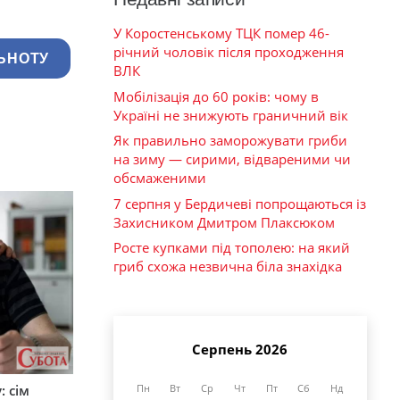
У Коростенському ТЦК помер 46-
річний чоловік після проходження
ЬНОТУ
ВЛК
Мобілізація до 60 років: чому в
Україні не знижують граничний вік
Як правильно заморожувати гриби
на зиму — сирими, відвареними чи
обсмаженими
7 серпня у Бердичеві попрощаються із
Захисником Дмитром Плаксюком
Росте купками під тополею: на який
гриб схожа незвична біла знахідка
Серпень 2026
: сім
Пн
Вт
Ср
Чт
Пт
Сб
Нд