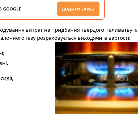
В GOOGLE
ДОДАТИ ЗАРАЗ
одування витрат на придбання твердого палива (вугіл
балонного газу розраховується виходячи із вартості:
і;
вні.
сидії,