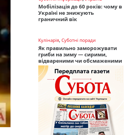
Мобілізація до 60 років: чому в
Україні не знижують
граничний вік
Кулінарія
,
Суботні поради
Як правильно заморожувати
гриби на зиму — сирими,
відвареними чи обсмаженими