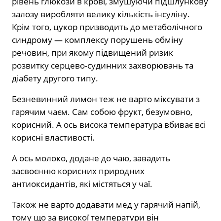
рівень глюкози в крові, змушуючи підшлункову
залозу виробляти велику кількість інсуліну.
Крім того, цукор призводить до метаболічного
синдрому — комплексу порушень обміну
речовин, при якому підвищений ризик
розвитку серцево-судинних захворювань та
діабету другого типу.
Безневинний лимон теж не варто міксувати з
гарячим чаєм. Сам собою фрукт, безумовно,
корисний. А ось висока температура вбиває всі
корисні властивості.
А ось молоко, додане до чаю, завадить
засвоєнню корисних природних
антиоксидантів, які містяться у чаї.
Також не варто додавати мед у гарячий напій,
тому що за високої температури він