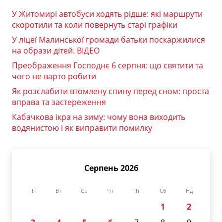
У Житомирі автобуси ходять рідше: які маршрути
скоротили та коли повернуть старі графіки
У ліцеї Малинської громади батьки поскаржилися
на образи дітей. ВІДЕО
Преображення Господнє 6 серпня: що святити та
чого не варто робити
Як розслабити втомлену спину перед сном: проста
вправа та застереження
Кабачкова ікра на зиму: чому вона виходить
водянистою і як виправити помилку
Серпень 2026
Пн
Вт
Ср
Чт
Пт
Сб
Нд
1
2