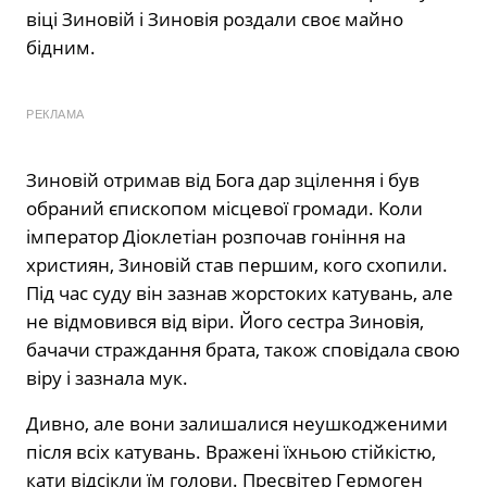
віці Зиновій і Зиновія роздали своє майно
бідним.
РЕКЛАМА
Зиновій отримав від Бога дар зцілення і був
обраний єпископом місцевої громади. Коли
імператор Діоклетіан розпочав гоніння на
християн, Зиновій став першим, кого схопили.
Під час суду він зазнав жорстоких катувань, але
не відмовився від віри. Його сестра Зиновія,
бачачи страждання брата, також сповідала свою
віру і зазнала мук.
Дивно, але вони залишалися неушкодженими
після всіх катувань. Вражені їхньою стійкістю,
кати відсікли їм голови. Пресвітер Гермоген