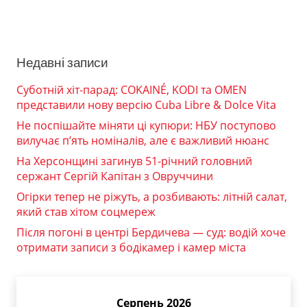
Недавні записи
Суботній хіт-парад: COKAINÉ, KODI та OMEN
представили нову версію Cuba Libre & Dolce Vita
Не поспішайте міняти ці купюри: НБУ поступово
вилучає п’ять номіналів, але є важливий нюанс
На Херсонщині загинув 51-річний головний
сержант Сергій Капітан з Овруччини
Огірки тепер не ріжуть, а розбивають: літній салат,
який став хітом соцмереж
Після погоні в центрі Бердичева — суд: водій хоче
отримати записи з бодікамер і камер міста
Серпень 2026