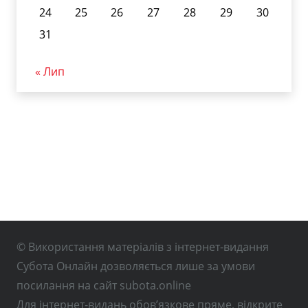
24
25
26
27
28
29
30
31
« Лип
© Використання матеріалів з інтернет-видання
Субота Онлайн дозволяється лише за умови
посилання на сайт subota.online
Для інтернет-видань обов’язкове пряме, відкрите