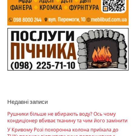
Недавні записи
Рушники більше не вбирають воду? Ось чому
кондиціонер вбиває тканину та чим його замінити
У Кривому Розі похоронна колона приїхала до