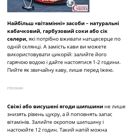
Найбільш «вітамінні» засоби – натуральні
кабачковий, гарбузовий соки або сік
селери,
які потрібно вживати натщесерце по
одній склянці. А замість кави ви можете
використовувати цикорій: залийте його
гарячою водою і дайте настоятися 1-2 години.
Пийте як звичайну каву, лише перед їжею.
РЕКЛАМА
Свіжі або висушені ягоди шипшини
не лише
знизять рівень цукру, а й поповнять запас
вітамінів. Залийте окропом шипшину і
настоюйте 12 годин. Такий напій можна