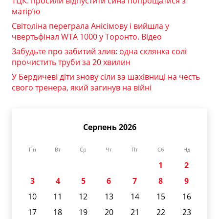
ТЦК: просили відпустити сина попрощатися з
матір’ю
Світоліна переграла Анісімову і вийшла у
чвертьфінал WTA 1000 у Торонто. Відео
Забудьте про забитий злив: одна склянка солі
прочистить труби за 20 хвилин
У Бердичеві діти знову сіли за шахівниці на честь
свого тренера, який загинув на війні
Серпень 2026
Пн
Вт
Ср
Чт
Пт
Сб
Нд
1
2
3
4
5
6
7
8
9
10
11
12
13
14
15
16
17
18
19
20
21
22
23