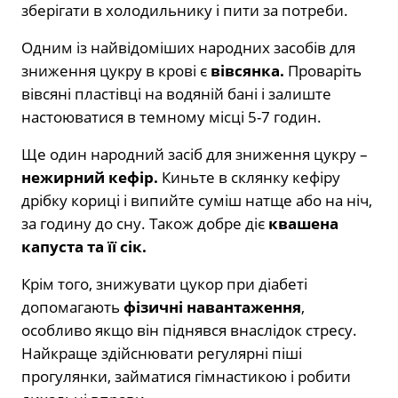
зберігати в холодильнику і пити за потреби.
Одним із найвідоміших народних засобів для
зниження цукру в крові є
вівсянка.
Проваріть
вівсяні пластівці на водяній бані і залиште
настоюватися в темному місці 5-7 годин.
Ще один народний засіб для зниження цукру –
нежирний кефір.
Киньте в склянку кефіру
дрібку кориці і випийте суміш натще або на ніч,
за годину до сну. Також добре діє
квашена
капуста та її сік.
Крім того, знижувати цукор при діабеті
допомагають
фізичні навантаження
,
особливо якщо він піднявся внаслідок стресу.
Найкраще здійснювати регулярні піші
прогулянки, займатися гімнастикою і робити