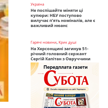
Україна
Не поспішайте міняти ці
купюри: НБУ поступово
вилучає п’ять номіналів, але є
важливий нюанс
Гарячі новини
,
Крик душі
На Херсонщині загинув 51-
річний головний сержант
Сергій Капітан з Овруччини