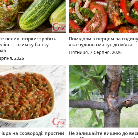
е великі огірки: зробіть
Помідори з перцем за годину:
еліш — взимку банку
яка чудово смакує до м’яса
раз
П’ятниця, 7 Серпня, 2026
ерпня, 2026
ікра на сковороді: простий
Не залишайте вишню до вес