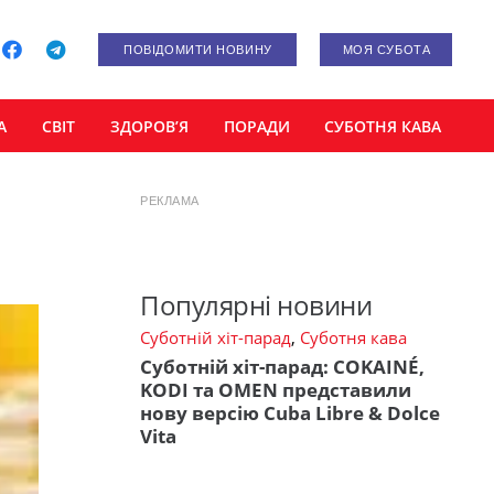
ПОВІДОМИТИ НОВИНУ
МОЯ СУБОТА
А
СВІТ
ЗДОРОВ’Я
ПОРАДИ
СУБОТНЯ КАВА
РЕКЛАМА
Популярні новини
Суботній хіт-парад
,
Суботня кава
Суботній хіт-парад: COKAINÉ,
KODI та OMEN представили
нову версію Cuba Libre & Dolce
Vita