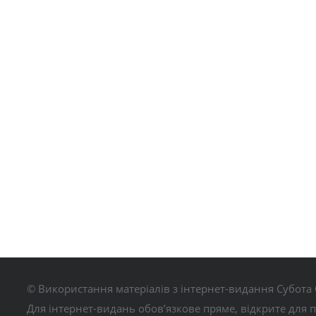
© Використання матеріалів з інтернет-видання Субота 
Для інтернет-видань обов’язкове пряме, відкрите для 