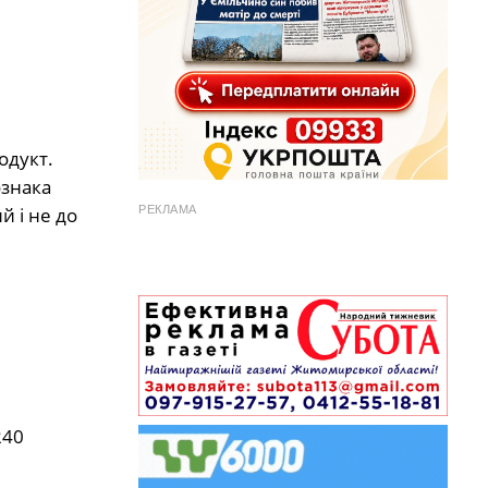
одукт.
ознака
й і не до
РЕКЛАМА
240