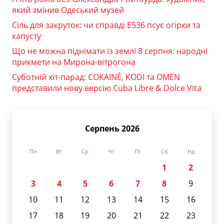
який змінив Одеський музей
Сіль для закруток: чи справді Е536 псує огірки та
капусту
Що не можна піднімати із землі 8 серпня: народні
прикмети на Мирона-вітрогона
Суботній хіт-парад: COKAINÉ, KODI та OMEN
представили нову версію Cuba Libre & Dolce Vita
Серпень 2026
Пн
Вт
Ср
Чт
Пт
Сб
Нд
1
2
3
4
5
6
7
8
9
10
11
12
13
14
15
16
17
18
19
20
21
22
23