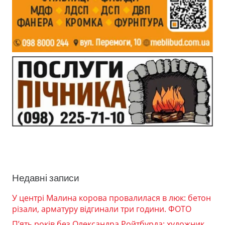
Недавні записи
У центрі Малина корова провалилася в люк: бетон
різали, арматуру відгинали три години. ФОТО
П’ять років без Олександра Ройтбурда: художник,