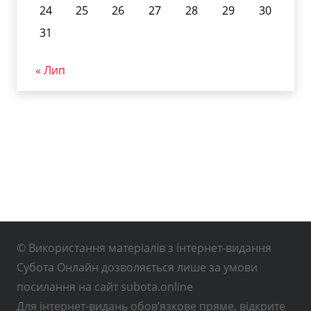
24
25
26
27
28
29
30
31
« Лип
© Використання матеріалів з інтернет-видання
Субота Онлайн дозволяється лише за умови
посилання на сайт subota.online
Для інтернет-видань обов’язкове пряме, відкрите