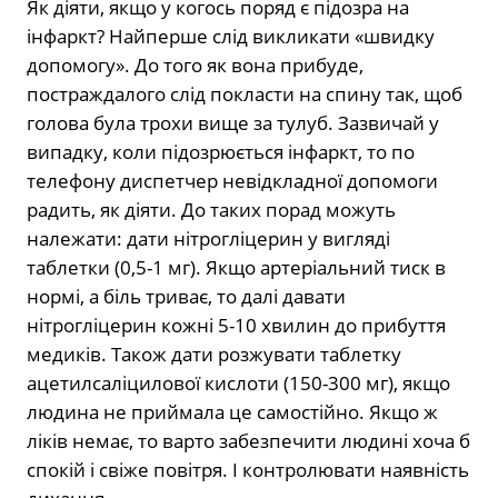
Як діяти, якщо у когось поряд є підозра на
інфаркт? Найперше слід викликати «швидку
допомогу». До того як вона прибуде,
постраждалого слід покласти на спину так, щоб
голова була трохи вище за тулуб. Зазвичай у
випадку, коли підозрюється інфаркт, то по
телефону диспетчер невідкладної допомоги
радить, як діяти. До таких порад можуть
належати: дати нітрогліцерин у вигляді
таблетки (0,5-1 мг). Якщо артеріальний тиск в
нормі, а біль триває, то далі давати
нітрогліцерин кожні 5-10 хвилин до прибуття
медиків. Також дати розжувати таблетку
ацетилсаліцилової кислоти (150-300 мг), якщо
людина не приймала це самостійно. Якщо ж
ліків немає, то варто забезпечити людині хоча б
спокій і свіже повітря. І контролювати наявність