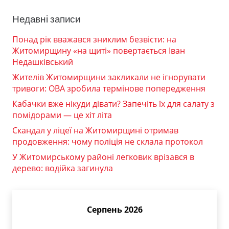
Недавні записи
Понад рік вважався зниклим безвісти: на
Житомирщину «на щиті» повертається Іван
Недашківський
Жителів Житомирщини закликали не ігнорувати
тривоги: ОВА зробила термінове попередження
Кабачки вже нікуди дівати? Запечіть їх для салату з
помідорами — це хіт літа
Скандал у ліцеї на Житомирщині отримав
продовження: чому поліція не склала протокол
У Житомирському районі легковик врізався в
дерево: водійка загинула
Серпень 2026