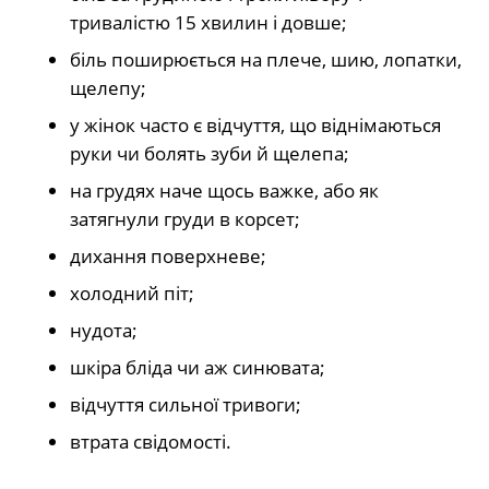
тривалістю 15 хвилин і довше;
біль поширюється на плече, шию, лопатки,
щелепу;
у жінок часто є відчуття, що віднімаються
руки чи болять зуби й щелепа;
на грудях наче щось важке, або як
затягнули груди в корсет;
дихання поверхневе;
холодний піт;
нудота;
шкіра бліда чи аж синювата;
відчуття сильної тривоги;
втрата свідомості.