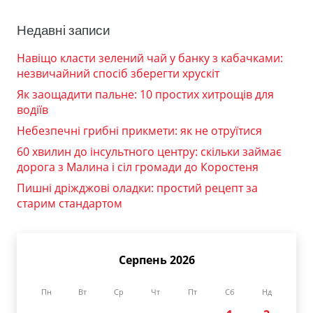
Недавні записи
Навіщо класти зелений чай у банку з кабачками:
незвичайний спосіб зберегти хрускіт
Як заощадити пальне: 10 простих хитрощів для
водіїв
Небезпечні грибні прикмети: як не отруїтися
60 хвилин до інсультного центру: скільки займає
дорога з Малина і сіл громади до Коростеня
Пишні дріжджові оладки: простий рецепт за
старим стандартом
Серпень 2026
Пн
Вт
Ср
Чт
Пт
Сб
Нд