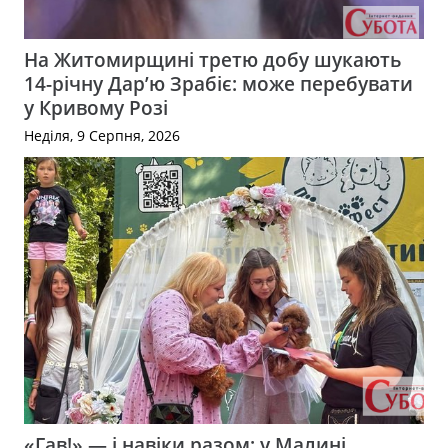
На Житомирщині третю добу шукають
14-річну Дар’ю Зрабіє: може перебувати
у Кривому Розі
Неділя, 9 Серпня, 2026
«Гав!» — і навіки разом: у Малині