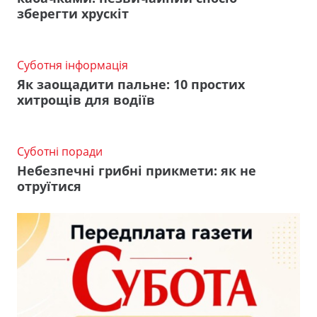
зберегти хрускіт
Суботня інформація
Як заощадити пальне: 10 простих
хитрощів для водіїв
Суботні поради
Небезпечні грибні прикмети: як не
отруїтися