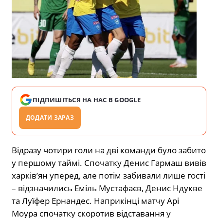
ПІДПИШІТЬСЯ НА НАС В GOOGLE
ДОДАТИ ЗАРАЗ
Відразу чотири голи на дві команди було забито
у першому таймі. Спочатку Денис Гармаш вивів
харків’ян уперед, але потім забивали лише гості
– відзначились Еміль Мустафаєв, Денис Ндукве
та Луїфер Ернандес. Наприкінці матчу Арі
Моура спочатку скоротив відставання у