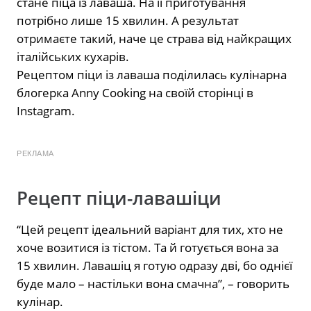
стане піца із лаваша. На її приготування
потрібно лише 15 хвилин. А результат
отримаєте такий, наче це страва від найкращих
італійських кухарів.
Рецептом піци із лаваша поділилась кулінарна
блогерка Anny Cooking на своїй сторінці в
Instagram.
РЕКЛАМА
Рецепт піци-лавашіци
“Цей рецепт ідеальний варіант для тих, хто не
хоче возитися із тістом. Та й готується вона за
15 хвилин. Лавашіц я готую одразу дві, бо однієї
буде мало – настільки вона смачна”, – говорить
кулінар.