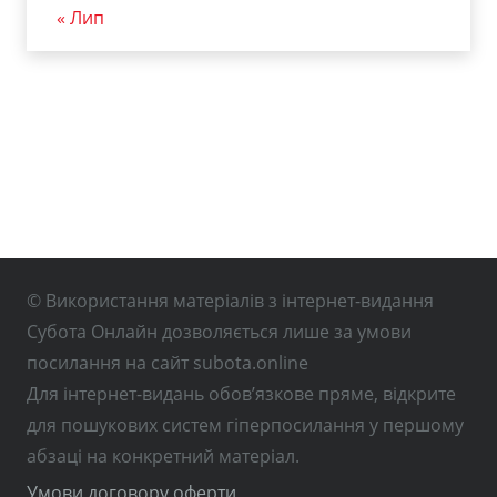
« Лип
© Використання матеріалів з інтернет-видання
Субота Онлайн дозволяється лише за умови
посилання на сайт subota.online
Для інтернет-видань обов’язкове пряме, відкрите
для пошукових систем гіперпосилання у першому
абзаці на конкретний матеріал.
Умови договору оферти