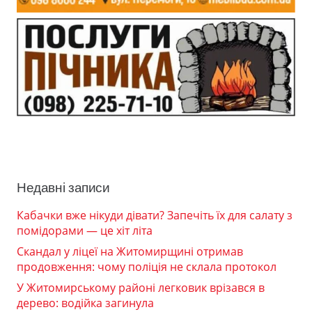
Недавні записи
Кабачки вже нікуди дівати? Запечіть їх для салату з
помідорами — це хіт літа
Скандал у ліцеї на Житомирщині отримав
продовження: чому поліція не склала протокол
У Житомирському районі легковик врізався в
дерево: водійка загинула