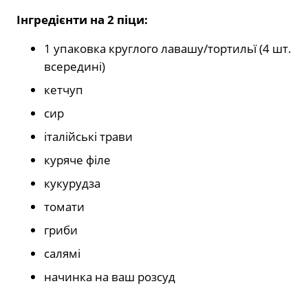
Інгредієнти на 2 піци:
1 упаковка круглого лавашу/тортильї (4 шт.
всередині)
кетчуп
сир
італійські трави
куряче філе
кукурудза
томати
гриби
салямі
начинка на ваш розсуд