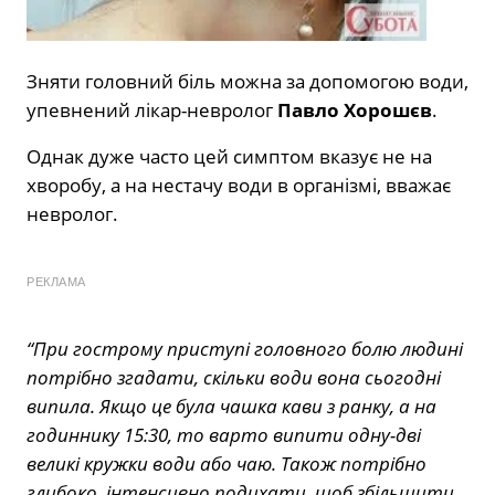
Зняти головний біль можна за допомогою води,
упевнений лікар-невролог
Павло Хорошєв
.
Однак дуже часто цей симптом вказує не на
хворобу, а на нестачу води в організмі, вважає
невролог.
РЕКЛАМА
“При гострому приступі головного болю людині
потрібно згадати, скільки води вона сьогодні
випила. Якщо це була чашка кави з ранку, а на
годиннику 15:30, то варто випити одну-дві
великі кружки води або чаю. Також потрібно
глибоко, інтенсивно подихати, щоб збільшити