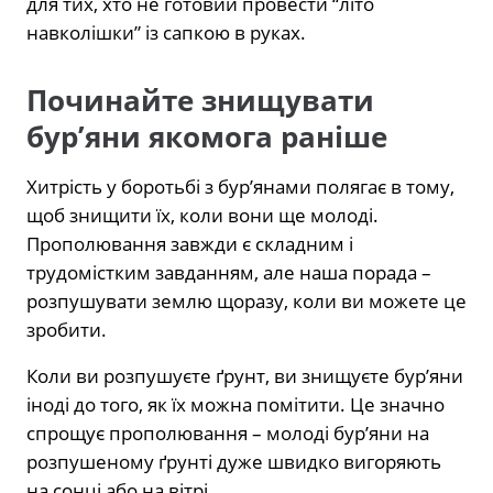
для тих, хто не готовий провести “літо
навколішки” із сапкою в руках.
Починайте знищувати
бур’яни якомога раніше
Хитрість у боротьбі з бур’янами полягає в тому,
щоб знищити їх, коли вони ще молоді.
Прополювання завжди є складним і
трудомістким завданням, але наша порада –
розпушувати землю щоразу, коли ви можете це
зробити.
Коли ви розпушуєте ґрунт, ви знищуєте бур’яни
іноді до того, як їх можна помітити. Це значно
спрощує прополювання – молоді бур’яни на
розпушеному ґрунті дуже швидко вигоряють
на сонці або на вітрі.