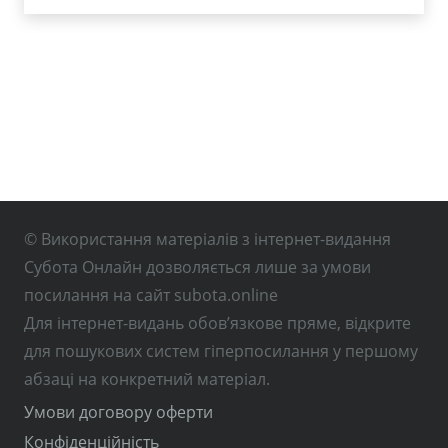
© Використання матеріалів з інтернет-видання
Субота Онлайн дозволяється лише за умови
посилання на сайт subota.online
Для інтернет-видань обов’язкове пряме, відкрите
для пошукових систем гіперпосилання у першому
абзаці на конкретний матеріал.
Умови договору оферти
Конфіденційність