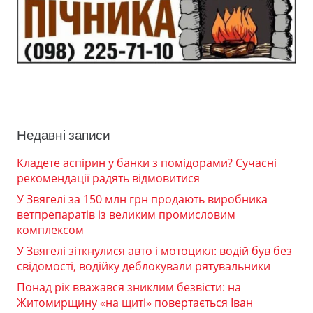
Недавні записи
Кладете аспірин у банки з помідорами? Сучасні
рекомендації радять відмовитися
У Звягелі за 150 млн грн продають виробника
ветпрепаратів із великим промисловим
комплексом
У Звягелі зіткнулися авто і мотоцикл: водій був без
свідомості, водійку деблокували рятувальники
Понад рік вважався зниклим безвісти: на
Житомирщину «на щиті» повертається Іван