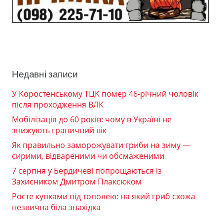
Недавні записи
У Коростенському ТЦК помер 46-річний чоловік
після проходження ВЛК
Мобілізація до 60 років: чому в Україні не
знижують граничний вік
Як правильно заморожувати гриби на зиму —
сирими, відвареними чи обсмаженими
7 серпня у Бердичеві попрощаються із
Захисником Дмитром Плаксюком
Росте купками під тополею: на який гриб схожа
незвична біла знахідка