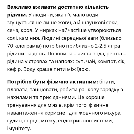
Важливо вживати достатню кількість
рідини.
У людини, яка п’є мало води,
згущується не лише жовч, а й шлункові соки,
сеча, кров. У нирках найчастіше утворюються
солі, каміння. Людині середньої ваги (близько
70 кілограмів) потрібно приблизно 2-2,5 літра
рідини на день. Половина – чиста вода, решта –
рідина у стравах та напоях: суп, чай, компот, сік,
кефір. Воду краще пити між їдою.
Потрібно бути фізично активним:
бігати,
плавати, танцювати, робити ранкову зарядку з
нахилами та присіданнями. Це хороше
тренування для м’язів, крім того, фізичне
навантаження корисне і для жовчного міхура,
судин, серця, мозку, ендокринної системи,
імунітету.