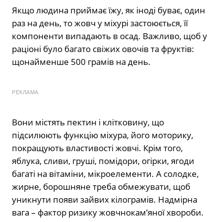
Якщо людина приймає їжу, як іноді буває, один
раз на день, то жовч у міхурі застоюється, її
компоненти випадають в осад. Важливо, щоб у
раціоні було багато свіжих овочів та фруктів:
щонайменше 500 грамів на день.
РЕКЛАМА
Вони містять пектин і клітковину, що
підсилюють функцію міхура, його моторику,
покращують властивості жовчі. Крім того,
яблука, сливи, груші, помідори, огірки, ягоди
багаті на вітаміни, мікроелементи. А солодке,
жирне, борошняне треба обмежувати, щоб
уникнути появи зайвих кілограмів. Надмірна
вага – фактор ризику жовчнокам’яної хвороби.