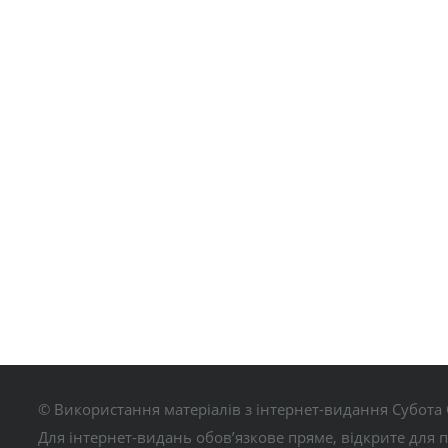
© Використання матеріалів з інтернет-видання Субота 
Для інтернет-видань обов’язкове пряме, відкрите для 