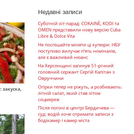
Недавні записи
Суботній хіт-парад: COKAINÉ, KODI та
OMEN представили нову версію Cuba
Libre & Dolce Vita
Не поспішайте міняти ці купюри: НБУ
поступово вилучає п’ять номіналів,
але є важливий нюанс
На Херсонщині загинув 51-річний
головний сержант Сергій Капітан з
Овруччини
Огірки тепер не ріжуть, а розбивають:
 закуска,
літній салат, який став хітом
соцмереж
Після погоні в центрі Бердичева —
суд: водій хоче отримати записи з
бодікамер і камер міста