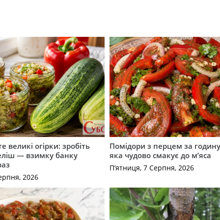
е великі огірки: зробіть
Помідори з перцем за годину:
еліш — взимку банку
яка чудово смакує до м’яса
раз
П’ятниця, 7 Серпня, 2026
ерпня, 2026