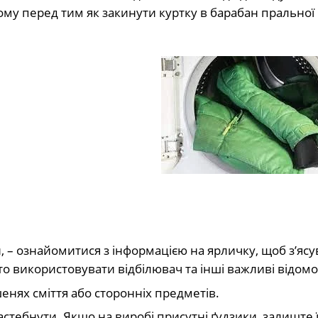
тому перед тим як закинути куртку в барабан прально
 – ознайомитися з інформацією на ярличку, щоб з’ясув
о використовувати відбілювач та інші важливі відомос
енях сміття або сторонніх предметів.
застебнути. Якщо на виробі присутні ґудзики, залиште 