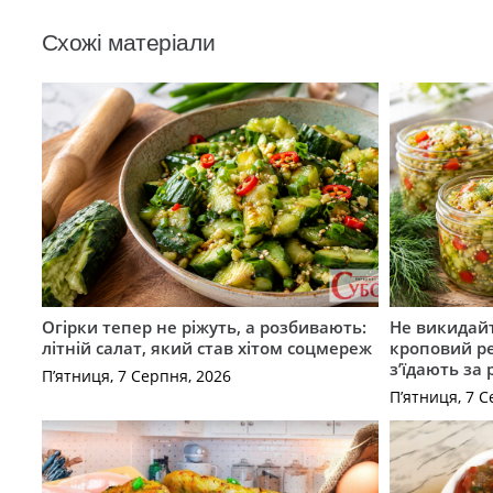
Схожі матеріали
Огірки тепер не ріжуть, а розбивають:
Не викидайт
літній салат, який став хітом соцмереж
кроповий р
з’їдають за 
П’ятниця, 7 Серпня, 2026
П’ятниця, 7 С