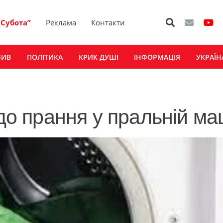
“Субота”
Реклама
Контакти
ЗИВ
ПОЛІТИКА
КРИК ДУШІ
ІНФОРМАЦІЯ
УКРАЇН
 до прання у пральній ма