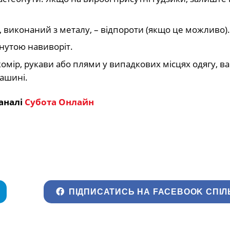
, виконаний з металу, – відпороти (якщо це можливо).
нутою навиворіт.
омір, рукави або плями у випадкових місцях одягу, в
ашині.
аналі
Субота Онлайн
ПІДПИСАТИСЬ НА FACEBOOK СПІЛ