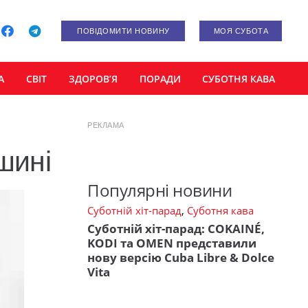
ПОВІДОМИТИ НОВИНУ
МОЯ СУБОТА
А
СВІТ
ЗДОРОВ’Я
ПОРАДИ
СУБОТНЯ КАВА
РЕКЛАМА
шині
Популярні новини
Суботній хіт-парад
,
Суботня кава
Суботній хіт-парад: COKAINÉ,
KODI та OMEN представили
нову версію Cuba Libre & Dolce
Vita