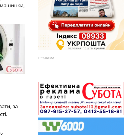
ї машинки,
РЕКЛАМА
ати, за
ті.
їх