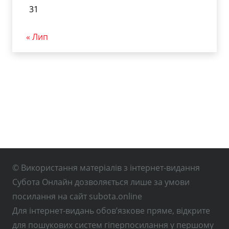
31
« Лип
© Використання матеріалів з інтернет-видання
Субота Онлайн дозволяється лише за умови
посилання на сайт subota.online
Для інтернет-видань обов’язкове пряме, відкрите
для пошукових систем гіперпосилання у першому