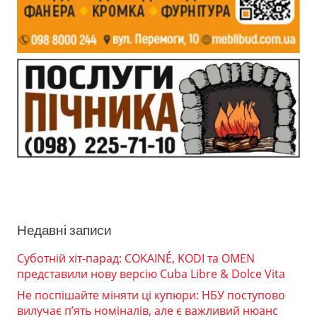
Недавні записи
Суботній хіт-парад: COKAINÉ, KODI та OMEN
представили нову версію Cuba Libre & Dolce Vita
Не поспішайте міняти ці купюри: НБУ поступово
вилучає п’ять номіналів, але є важливий нюанс