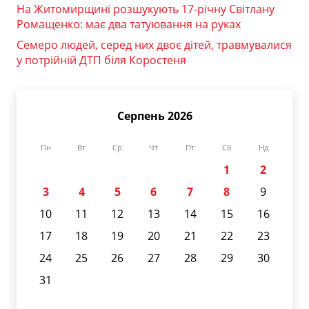
На Житомирщині розшукують 17-річну Світлану
Ромащенко: має два татуювання на руках
Семеро людей, серед них двоє дітей, травмувалися
у потрійній ДТП біля Коростеня
Серпень 2026
Пн
Вт
Ср
Чт
Пт
Сб
Нд
1
2
3
4
5
6
7
8
9
10
11
12
13
14
15
16
17
18
19
20
21
22
23
24
25
26
27
28
29
30
31