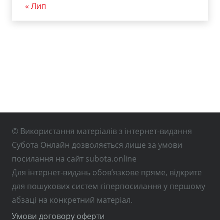
« Лип
© Використання матеріалів з інтернет-видання
Субота Онлайн дозволяється лише за умови
посилання на сайт subota.online
Для інтернет-видань обов’язкове пряме, відкрите
для пошукових систем гіперпосилання у першому
абзаці на конкретний матеріал.
Умови договору оферти