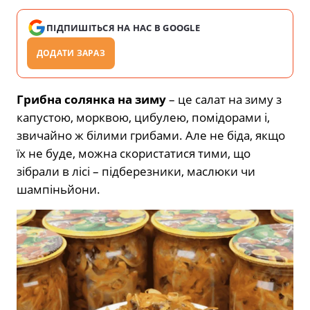
ПІДПИШІТЬСЯ НА НАС В GOOGLE
ДОДАТИ ЗАРАЗ
Грибна солянка на зиму
– це салат на зиму з
капустою, морквою, цибулею, помідорами і,
звичайно ж білими грибами. Але не біда, якщо
їх не буде, можна скористатися тими, що
зібрали в лісі – підберезники, маслюки чи
шампіньйони.