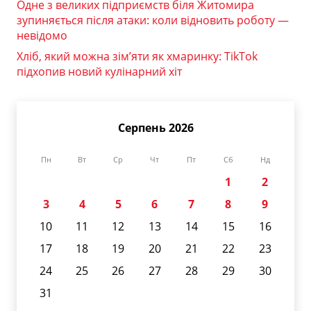
Одне з великих підприємств біля Житомира
зупиняється після атаки: коли відновить роботу —
невідомо
Хліб, який можна зім’яти як хмаринку: TikTok
підхопив новий кулінарний хіт
Серпень 2026
Пн
Вт
Ср
Чт
Пт
Сб
Нд
1
2
3
4
5
6
7
8
9
10
11
12
13
14
15
16
17
18
19
20
21
22
23
24
25
26
27
28
29
30
31