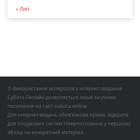
« Лип
© Використання матеріалів з інтернет-видання
Субота Онлайн дозволяється лише за умови
посилання на сайт subota.online
Для інтернет-видань обов’язкове пряме, відкрите
для пошукових систем гіперпосилання у першому
абзаці на конкретний матеріал.