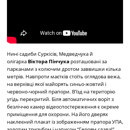
Нині садиби Суркісів, Медведчука й
олігарха
Віктора Пінчука
розташовані за
парканами з колючим дротом заввишки кілька
метрів. Навпроти маєтків стоїть оглядова вежа,
на верхівці якої майорять синьо-жовтий і
червоно-чорний прапори. В’їзд на територію
угідь перекритий. Біля автоматичних воріт з
безліччю камер відеоспостереження є окреме
приміщення для охорони. На його дверях
наклеєний плакат із зображенням прапора УПА,
золотим тризубом і написом “Героям слава!”.