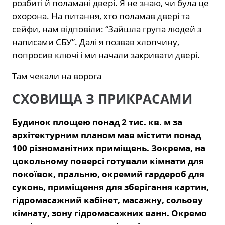
розбиті й поламані двері. Я не знаю, чи була це
охорона. На питання, хто поламав двері та
сейфи, нам відповіли: “Зайшла група людей з
написами СБУ”. Далі я позвав хлопчину,
попросив ключі і ми начали закривати двері.
Там чекали на ворога
СХОВИЩА З ПРИКРАСАМИ
Будинок площею понад 2 тис. кв. м за
архітектурним планом мав містити понад
100 різноманітних приміщень. Зокрема, на
цокольному поверсі готували кімнати для
покоївок, пральню, окремий гардероб для
суконь, приміщення для зберігання картин,
гідромасажний кабінет, масажну, сольову
кімнату, зону гідромасажних ванн. Окремо