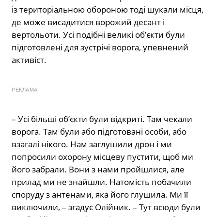
із територіальною обороною тоді шукали місця,
де може висадитися ворожий десант і
вертольоти. Усі подібні великі обʼєкти були
підготовлені для зустрічі ворога, упевнений
активіст.
РЕКЛАМА
– Усі більші обʼєкти були відкриті. Там чекали
ворога. Там були або підготовані особи, або
взагалі нікого. Нам заглушили дрон і ми
попросили охорону місцеву пустити, щоб ми
його забрали. Вони з нами пройшлися, але
прилад ми не знайшли. Натомість побачили
споруду з антенами, яка його глушила. Ми її
виключили, – згадує Олійник. – Тут всюди були