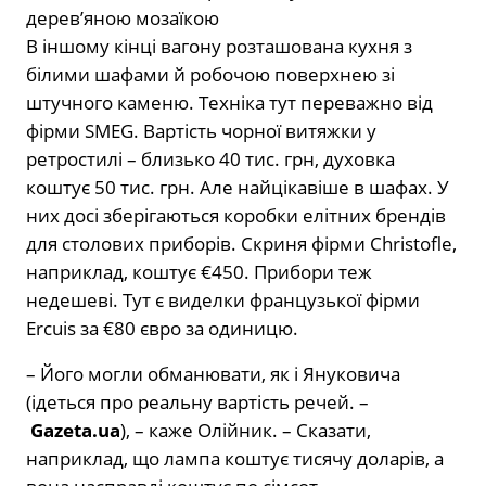
деревʼяною мозаїкою
В іншому кінці вагону розташована кухня з
білими шафами й робочою поверхнею зі
штучного каменю. Техніка тут переважно від
фірми SMEG. Вартість чорної витяжки у
ретростилі – близько 40 тис. грн, духовка
коштує 50 тис. грн. Але найцікавіше в шафах. У
них досі зберігаються коробки елітних брендів
для столових приборів. Скриня фірми Christofle,
наприклад, коштує €450. Прибори теж
недешеві. Тут є виделки французької фірми
Ercuis за €80 євро за одиницю.
– Його могли обманювати, як і Януковича
(ідеться про реальну вартість речей. –
Gazeta.ua
), – каже Олійник. – Сказати,
наприклад, що лампа коштує тисячу доларів, а