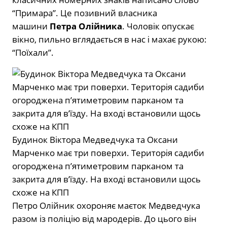
“Примара”. Це позивний власника
машини
Петра Олійника
. Чоловік опускає
вікно, пильно вглядається в нас і махає рукою:
“Поїхали”.
Будинок Віктора Медведчука та Оксани
Марченко має три поверхи. Територія садиби
огороджена пʼятиметровим парканом та
закрита для вʼїзду. На вході встановили щось
схоже на КПП
Петро Олійник охороняє маєток Медведчука
разом із поліцію від мародерів. До цього він