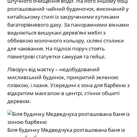
штучного очищення води. На його іншому боці
розташований чайний будиночок, виконаний у
китайському стилі із закрученими кутиками
багаторівневого даху. За панорамними вікнами
видніються вишукані деревʼяні меблі з
оббивкою молочного кольору, скляні столики
для чаювання. На підлозі поруч стоять
півметрові статуетки самурая та гейші.
Ліворуч від маєтку – недобудований
мисливський будинок, прикритий зеленою
плівкою, і лазня. Усередині є зона для барбекю з
відкритим мангалом в центрі, стінни обшиті
деревом.
Біля будинку Медведчука розташована баня із