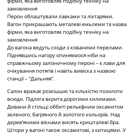
Перон облаштували лавками та ліхтарями.
Вагон прикрашають металеві емьлеми та назва
фірми, яка виготовляє подібну техніку на
замовлення
До вагона ведуть сходи з кованими перелами.
Піднявшись нагору опиняємося ніби на
справжньому залізничному пероні – є лави для
очікування потягів і навіть вивіска з назвою
станції – “Дальняя”.
Салон вражає розкішшю та кількістю позолоти
всюди. Підлога вкрита дорогими килимами.
Дивани й стільці оббиті рельєфним оксамитом
зеленого, багряного й золотого кольорів. Над
деревʼяними вікнами висять кришталеві бра.
Штори у вагоні також оксамитові, з китицями. У