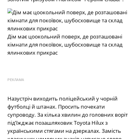
Дім має цоокольний поверх, де розташовані
кімнати для покоївок, шубосховище та склад
ялинкових прикрас
РЕКЛАМА
Назустріч виходить поліцейський у чорній
футболці й штанах. Просить почекати
супроводу. За кілька хвилин до головних воріт
підʼїжджає позашляховик Toyota Hilux з
українськими стягами на дзеркалах. Замість
класичних номерних знаків написано слово