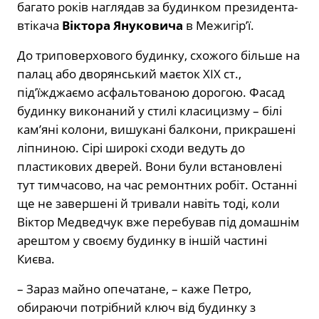
багато років наглядав за будинком президента-
втікача
Віктора Януковича
в Межигірʼї.
До триповерхового будинку, схожого більше на
палац або дворянський маєток XIX ст.,
під’їжджаємо асфальтованою дорогою. Фасад
будинку виконаний у стилі класицизму – білі
кам’яні колони, вишукані балкони, прикрашені
ліпниною. Сірі широкі сходи ведуть до
пластикових дверей. Вони були встановлені
тут тимчасово, на час ремонтних робіт. Останні
ще не завершені й тривали навіть тоді, коли
Віктор Медведчук вже перебував під домашнім
арештом у своєму будинку в іншій частині
Києва.
– Зараз майно опечатане, – каже Петро,
обираючи потрібний ключ від будинку з