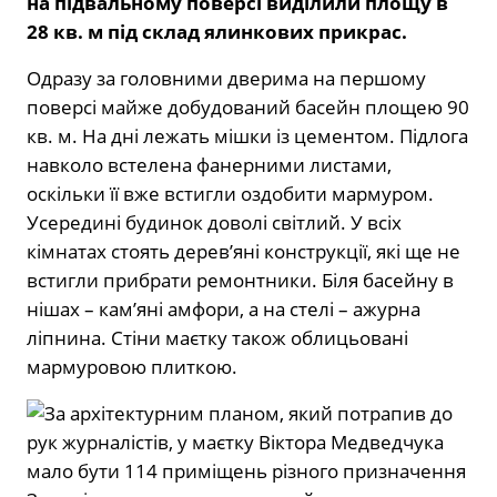
на підвальному поверсі виділили площу в
28 кв. м під склад ялинкових прикрас.
Одразу за головними дверима на першому
поверсі майже добудований басейн площею 90
кв. м. На дні лежать мішки із цементом. Підлога
навколо встелена фанерними листами,
оскільки її вже встигли оздобити мармуром.
Усередині будинок доволі світлий. У всіх
кімнатах стоять деревʼяні конструкції, які ще не
встигли прибрати ремонтники. Біля басейну в
нішах – камʼяні амфори, а на стелі – ажурна
ліпнина. Стіни маєтку також облицьовані
мармуровою плиткою.