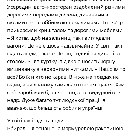
Усередині вагон-ресторан оздоблений різними
дорогими породами дерева, диванами з
оксамитовою оббивкою та килимами. Інтерʼєр
прикрасили кришталем та дорогими меблями
– Я хотів, щоб на залізниці так і виглядали
вагони. Це не є щось надзвичайне. У світі так і
їздять люди, – каже Петро, сидячі на дивані за
столом. Зняв куртку, під якою носить чорну
вишиванку з червоними нитками. – Нащо їм то
все? Бо їх ніхто не карав. Він же на поїздах не
їздив, а на лічному самальоті переміщався. Хай
собі заробляли б, але чесно, а не видурюйте з
надр. Дуже багато тут людської праці і я
вважаю, що більшість робили українці.
У світі так і їздять люди
Вбиральня оснащена мармуровою раковиною