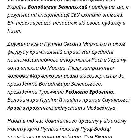
України
Володимир Зеленський
повідомив, що в
результаті спецоперації СБУ схопила втікача.
Він переховувався неподалік від свого будинку в
Києві.
Дружина кума Путіна Оксана Марченко також
фігурує у кримінальній справі. Напередодні
повномасштабного вторгнення Росії в Україну
вона втекла до Москви. Після затримання
чоловіка Марченко записала відеозвернення до
президента Володимира Зеленського,
президента Туреччини
Реджепа Ердогана
,
Володимира Путіна й навіть принца Саудівської
Аравії з проханням відпустити Медведчука.
Навіть під час домашнього арешту у відомому
маєтку кума Путіна поблизу Пущі-Водиці
проводили ремонтні роботи. Сам Віктор