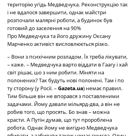
територію угідь Медведчука. Реконструкцію так
і не вдалося завершити, однак майстри
розпочали малярні роботи, а будинок був
готовий до заселення на 90%
Про Медведчука та його дружину Оксану
Марченко активіст висловлюється різко.
– Вони з психічним розладом. Їх треба лікувати,
– каже. – Медведчука варто віддати в Гаагу і хай
світ рішає, шо з ним робити. Міняти на
полонених? Так будуть нові полонені. Там і по
ту сторону (у Росії. –
Gazeta.ua
) немає правил.
Тим більше він не впорався з поставленими
задачами. Йому давали мільярд-два, а він не
робив того, що просять. Бо знав – можна
красти. А Путін думав, що тут пророблена
робота. Однак йому не вигідно Медведчука
вбивати, а забирати також немає смисла. Один