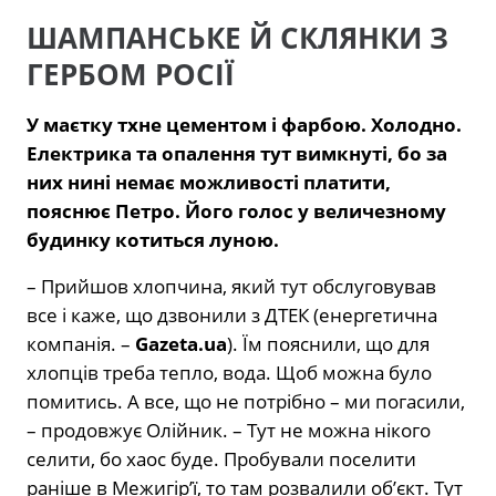
ШАМПАНСЬКЕ Й СКЛЯНКИ З
ГЕРБОМ РОСІЇ
У маєтку тхне цементом і фарбою. Холодно.
Електрика та опалення тут вимкнуті, бо за
них нині немає можливості платити,
пояснює Петро. Його голос у величезному
будинку котиться луною.
– Прийшов хлопчина, який тут обслуговував
все і каже, що дзвонили з ДТЕК (енергетична
компанія. –
Gazeta.ua
). Їм пояснили, що для
хлопців треба тепло, вода. Щоб можна було
помитись. А все, що не потрібно – ми погасили,
– продовжує Олійник. – Тут не можна нікого
селити, бо хаос буде. Пробували поселити
раніше в Межигірʼї, то там розвалили обʼєкт. Тут