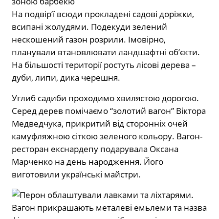
зоною барбекю
На подвірʼї всюди прокладені садові доріжки,
всипані жолудями. Подекуди зелений
нескошений газон розрили. Імовірно,
планували втановлювати ландшафтні обʼєкти.
На більшості території ростуть лісові дерева –
дуби, липи, дика черешня.
Углиб садиби проходимо хвилястою дорогою.
Серед дерев помічаємо “золотий вагон” Віктора
Медведчука, прикритий від сторонніх очей
камуфляжною сіткою зеленого кольору. Вагон-
ресторан екснардепу подарувала Оксана
Марченко на день народження. Його
виготовили українські майстри.