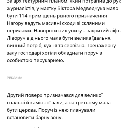
За архітектурним планом, який потрапив до рук
журналістів, у маєтку Віктора Медведчука мало
бути 114 приміщень різного призначення
Нагору ведуть масивні сходи зі скляними
перилами. Навпроти них унизу – закритий ліфт.
Ліворуч від нього мала бути велика їдальня,
винний погріб, кухня та сервізна. Тренажерну
залу господарі хотіли обладнати поруч з
особистою перукарнею.
РЕКЛАМА
Другий поверх призначався для великої
спальні й камінної зали, а на третьому мала
бути церква. Поруч із нею планували
встановити барну зону.