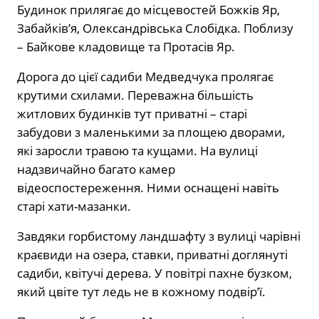
Будинок прилягає до місцевостей Божків Яр,
Забайків’я, Олександрівська Слобідка. Поблизу
– Байкове кладовище та Протасів Яр.
Дорога до цієї садиби Медведчука пролягає
крутими схилами. Переважна більшість
житлових будинків тут приватні – старі
забудови з маленькими за площею дворами,
які заросли травою та кущами. На вулиці
надзвичайно багато камер
відеоспостереження. Ними оснащені навіть
старі хати-мазанки.
Завдяки горбистому ландшафту з вулиці чарівні
краєвиди на озера, ставки, приватні доглянуті
садиби, квітучі дерева. У повітрі пахне бузком,
який цвіте тут ледь не в кожному подвірʼї.