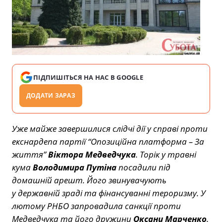
ПІДПИШІТЬСЯ НА НАС В GOOGLE
ДОДАТИ ЗАРАЗ
Уже майже завершилися слідчі дії у справі проти
екснардепа партії “Опозиційна платформа – За
життя”
Віктора Медведчука
. Торік у травні
кума
Володимира Путіна
посадили під
домашній арешт. Його звинувачують
у державній зраді та фінансуванні тероризму. У
лютому РНБО запровадила санкції проти
Медведчука та його дружини
Оксани
Марченко
.