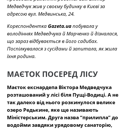
Медведчук жив у своєму будинку в Києві за
адресою вул. Медвинська, 24.
Кореспондентка
Gazeta.ua
побувала у
володіннях Медведчука й Марченко й дізналася,
що зараз відбувається в його садибах.
Поспілкувалася з сусідами й запитала, як жила
їхня родина.
МАЄТОК ПОСЕРЕД ЛІСУ
Маєток екснардепа Віктора Медведчука
розташований у лісі біля Пущі-Водиці. А не
так далеко від нього розкинулося велике
озеро Редькине, яке ще називають
Міністерським. Друга назва “прилипла” до
водойми завдяки урядовому санаторію,