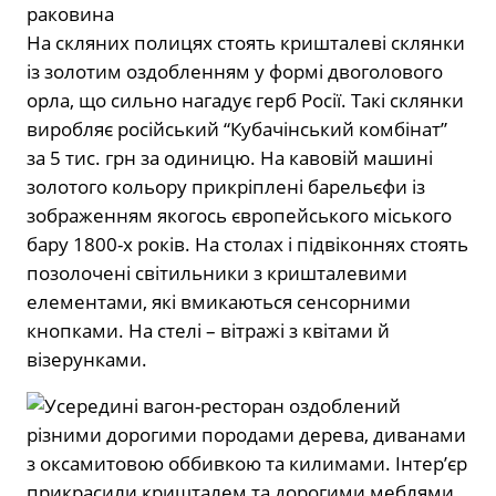
раковина
На скляних полицях стоять кришталеві склянки
із золотим оздобленням у формі двоголового
орла, що сильно нагадує герб Росії. Такі склянки
виробляє російський “Кубачінський комбінат”
за 5 тис. грн за одиницю. На кавовій машині
золотого кольору прикріплені барельєфи із
зображенням якогось європейського міського
бару 1800-х років. На столах і підвіконнях стоять
позолочені світильники з кришталевими
елементами, які вмикаються сенсорними
кнопками. На стелі – вітражі з квітами й
візерунками.