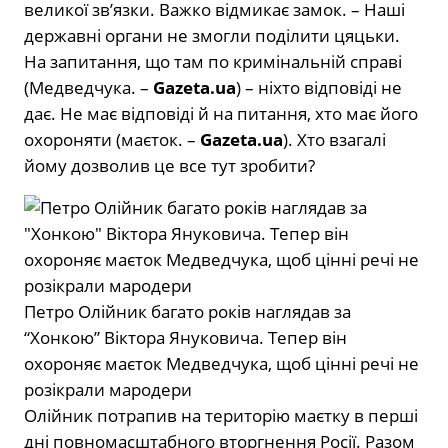
великої звʼязки. Важко відмикає замок. – Наші
державні органи не змогли поділити цяцьки.
На запитання, що там по кримінальній справі
(Медведчука. –
Gazeta.ua
) – ніхто відповіді не
дає. Не має відповіді й на питання, хто має його
охороняти (маєток. –
Gazeta.ua
). Хто взагалі
йому дозволив це все тут зробити?
Петро Олійник багато років наглядав за
“Хонкою” Віктора Януковича. Тепер він
охороняє маєток Медведчука, щоб цінні речі не
розікрали мародери
Олійник потрапив на територію маєтку в перші
дні повномасштабного вторгнення Росії. Разом