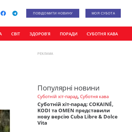
ПОВІДОМИТИ НОВИНУ
МОЯ СУБОТА
А
СВІТ
ЗДОРОВ’Я
ПОРАДИ
СУБОТНЯ КАВА
РЕКЛАМА
Популярні новини
Суботній хіт-парад
,
Суботня кава
Суботній хіт-парад: COKAINÉ,
KODI та OMEN представили
нову версію Cuba Libre & Dolce
Vita