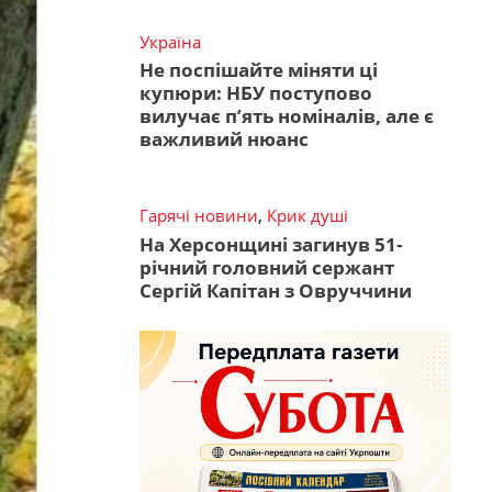
Україна
Не поспішайте міняти ці
купюри: НБУ поступово
вилучає п’ять номіналів, але є
важливий нюанс
Гарячі новини
,
Крик душі
На Херсонщині загинув 51-
річний головний сержант
Сергій Капітан з Овруччини