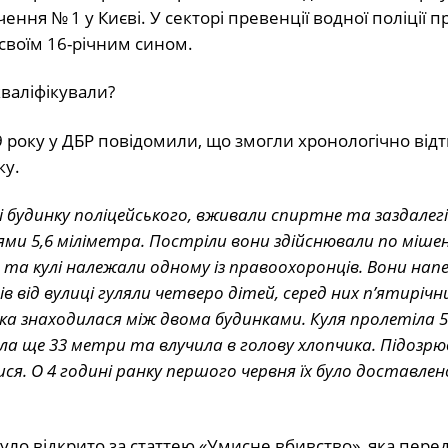
ня № 1 у Києві. У секторі превенції водної поліції 
і своїм 16-річним сином.
кваліфікували?
9 року у ДБР повідомили, що змогли хронологічно від
ку.
рі будинку поліцейського, вживали спиртне та заздалег
ями 5,6 міліметра. Постріли вони здійснювали по міше
 та кулі належали одному із правоохоронців. Вони нап
ів від вулиці гуляли четверо дітей, серед них п’ятирічн
, яка знаходилася між двома будинками. Куля пролетіла 
а ще 33 метри та влучила в голову хлопчика. Підозрю
ся. О 4 годині ранку першого червня їх було доставлен
ло відкрито за статтею «Умисне вбивство», яка пере