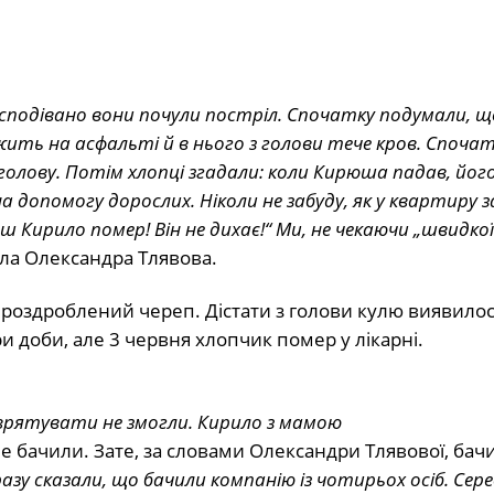
есподівано вони почули постріл. Спочатку подумали, 
ить на асфальті й в нього з голови тече кров. Спочат
 голову. Потім хлопці згадали: коли Кирюша падав, йог
а допомогу дорослих. Ніколи не забуду, як у квартиру з
 Кирило помер! Він не дихає!“ Ми, не чекаючи „швидкої
ла Олександра Тлявова.
в роздроблений череп. Дістати з голови кулю виявило
 доби, але 3 червня хлопчик помер у лікарні.
врятувати не змогли. Кирило з мамою
 не бачили. Зате, за словами Олександри Тлявової, бач
разу сказали, що бачили компанію із чотирьох осіб. Сере