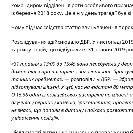
командиром відділення роти особливого призначен
із березня 2018 року. Це він у день трагедії був з
Чому під час слідства статтю звинувачення пере
Розслідування здійснювало ДБР. У листопаді 201
картину подій, що відбувалися 31 травня 2019 ро
«31 травня з 13:00 до 15:45 вони перебували у дво
домовилися про постріли з вогнепальної зброї кул
та інших предметах,
— розповіли у ДБР. —
Зброя
підготували мішені. У цей час на відстані 80 метр
О 15:36 один із поліцейських вистрілив по мішені
влучила у вершину каменю, зрикошетила, пролетіл
не знали, що попали в дитину і поїхали розважати
у відділення поліції».
Після смерті дитини кримінальне провадження бу