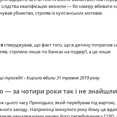
і слідства кваліфікацію змінили — бо наміру вбивати 
ував убивство, стріляв із хуліганських мотивів.
уз
стверджував, що факт того, що в дитину потрапив с
яв, стріляли лише по банках на подвір’ї, а це лише
ці трагедії – Кирила вбили 31 травня 2019 року
 — за чотири роки так і не знайшли
овж цього часу Приходько, який перебував під вартою,
жного заходу. Наприкінці минулого року йому це вда
визнав неналежними умови його перебування у СІЗО, 