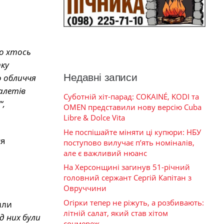
що хтось
ку
Недавні записи
о обличчя
алетів
Суботній хіт-парад: COKAINÉ, KODI та
“,
OMEN представили нову версію Cuba
Libre & Dolce Vita
Не поспішайте міняти ці купюри: НБУ
ся
поступово вилучає п’ять номіналів,
але є важливий нюанс
На Херсонщині загинув 51-річний
головний сержант Сергій Капітан з
Овруччини
Огірки тепер не ріжуть, а розбивають:
или
літній салат, який став хітом
д них були
соцмереж