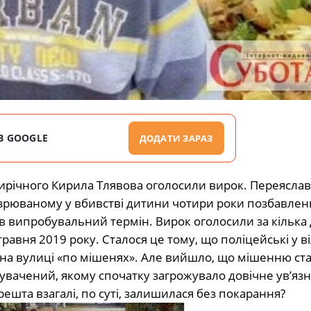
В GOOGLE
ДОДАТИ ЗАРАЗ
тирічного Кирила Тлявова оголосили вирок. Переясла
дозрюваному у вбивстві дитини чотири роки позбавленн
 випробувальний термін. Вирок оголосили за кілька 
травня 2019 року. Сталося це тому, що поліцейські у в
 на вулиці «по мішенях». Але вийшло, що мішенню ст
нувачений, якому спочатку загрожувало довічне ув’яз
шта взагалі, по суті, залишилася без покарання?