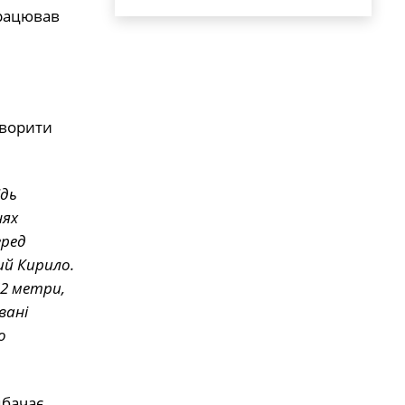
працював
творити
ідь
нях
еред
ий Кирило.
52 метри,
вані
о
дбачає