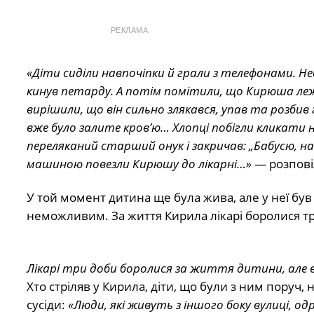
РЕКЛАМА
«Діти сиділи навпочіпки й грали з телефонами. Н
кинув петарду. А потім помітили, що Кирюша леж
вирішили, що він сильно злякався, упав та розбив
вже було залите кров’ю… Хлопці побігли кликати н
переляканий старший онук і закричав: „Бабусю, наш
машиною повезли Кирюшу до лікарні…»
— розпові
У той момент дитина ще була жива, але у неї бу
неможливим. За життя Кирила лікарі боролися три
Лікарі три доби боролися за життя дитини, але 
Хто стріляв у Кирила, діти, що були з ним поруч,
сусіди:
«Люди, які живуть з іншого боку вулиці, од