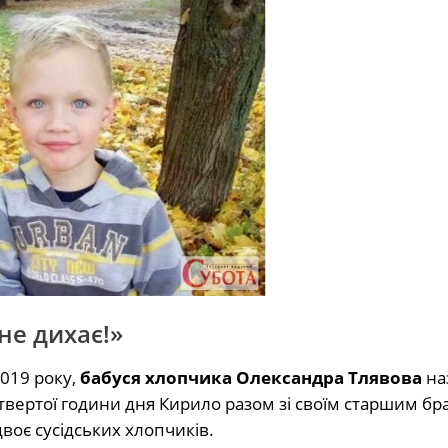
не дихає!»
019 року,
бабуся хлопчика Олександра Тлявова
на
вертої години дня Кирило разом зі своїм старшим бр
воє сусідських хлопчиків.