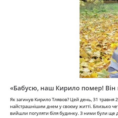
«Бабусю, наш Кирило помер! Він 
Як загинув Кирило Тлявов? Цей день, 31 травня 2
найстрашнішим днем у своєму житті. Близько чет
вийшли погуляти біля будинку. З ними були ще д