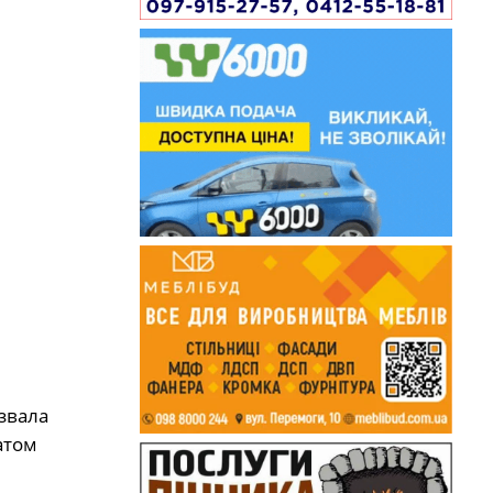
звала
атом