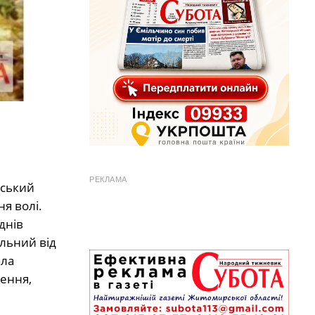
РЕКЛАМА
вський
я волі.
днів
ільний від
ала
нення,