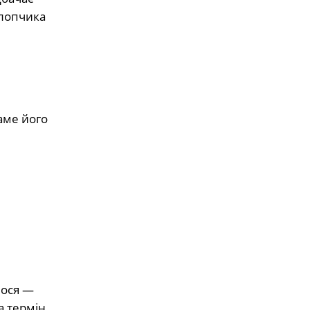
хлопчика
аме його
лося —
а термін