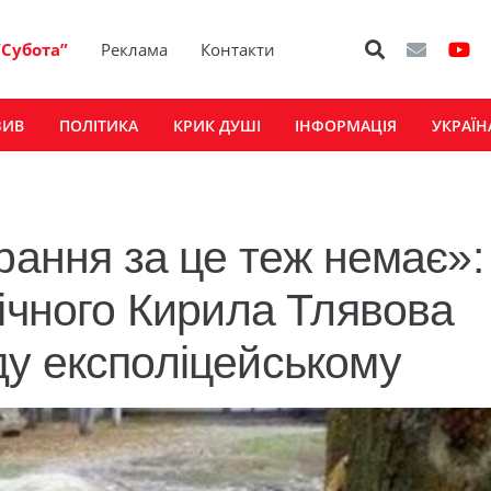
“Субота”
Реклама
Контакти
ЗИВ
ПОЛІТИКА
КРИК ДУШІ
ІНФОРМАЦІЯ
УКРАЇН
рання за це теж немає»:
річного Кирила Тлявова
у експоліцейському