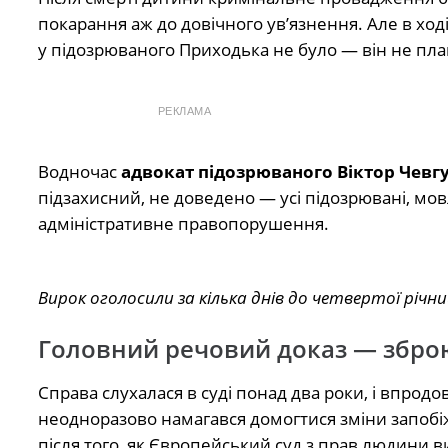
покарання аж до довічного ув’язнення. Але в ход
у підозрюваного Приходька не було — він не план
РЕКЛАМА
Водночас
адвокат підозрюваного Віктор Чевг
підзахисний, не доведено — усі підозрювані, мовл
адміністративне правопорушення.
Вирок оголосили за кілька днів до четвертої річни
Головний речовий доказ — зброю
Справа слухалася в суді понад два роки, і впрод
неодноразово намагався домогтися зміни запобі
після того, як Європейський суд з прав людини 