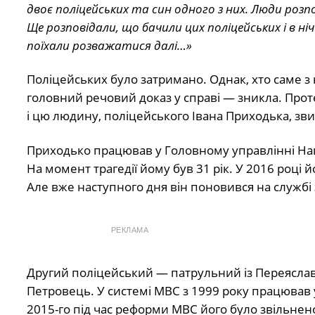
двоє поліцейських та син одного з них. Люди роз
Ще розповідали, що бачили цих поліцейських і в н
поїхали розважатися далі…»
Поліцейських було затримано. Однак, хто саме з
головний речовий доказ у справі — зникла. Проте
і цю людину, поліцейського Івана Приходька, звин
Приходько працював у Головному управлінні Нацпол
На момент трагедії йому був 31 рік. У 2016 році й
Але вже наступного дня він поновився на службі
РЕКЛАМА
Другий поліцейський — патрульний із Переясла
Петровець. У системі МВС з 1999 року працював 
2015-го під час реформи МВС його було звільнено