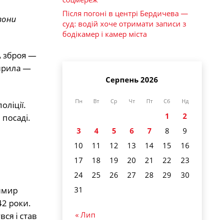
Після погоні в центрі Бердичева —
вони
суд: водій хоче отримати записи з
бодікамер і камер міста
А зброя —
Кирила —
Серпень 2026
Пн
Вт
Ср
Чт
Пт
Сб
Нд
оліції.
1
2
 посаді.
3
4
5
6
7
8
9
10
11
12
13
14
15
16
17
18
19
20
21
22
23
24
25
26
27
28
29
30
имир
31
42 роки.
« Лип
ся і став