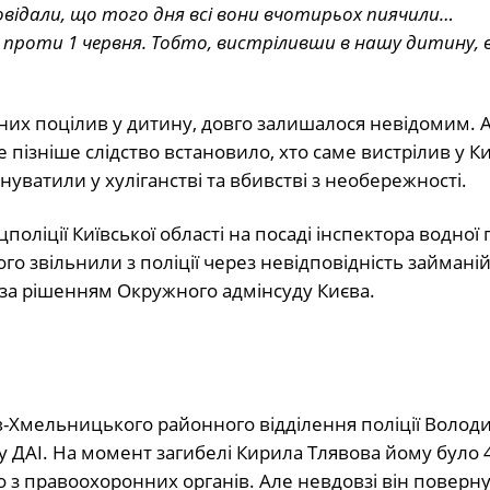
повідали, що того дня всі вони вчотирьох пиячили…
іч проти 1 червня. Тобто, вистріливши в нашу дитину, 
 них поцілив у дитину, довго залишалося невідомим. 
 пізніше слідство встановило, хто саме вистрілив у 
уватили у хуліганстві та вбивстві з необережності.
іції Київської області на посаді інспектора водної п
ого звільнили з поліції через невідповідність займаній
 за рішенням Окружного адмінсуду Києва.
в-Хмельницького районного відділення поліції Волод
у ДАІ. На момент загибелі Кирила Тлявова йому було 
 з правоохоронних органів. Але невдовзі він повернув