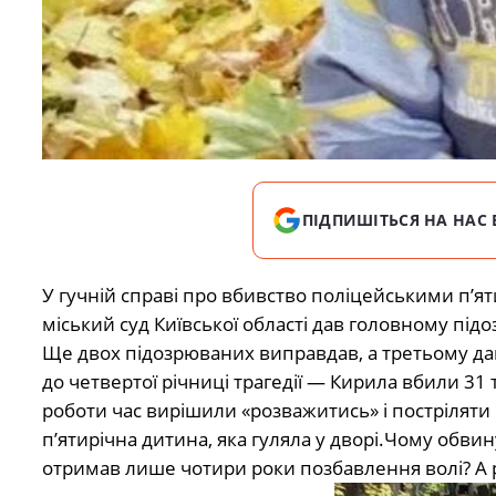
ПІДПИШІТЬСЯ НА НАС 
У гучній справі про вбивство поліцейськими п’я
міський суд Київської області дав головному пі
Ще двох підозрюваних виправдав, а третьому дав
до четвертої річниці трагедії — Кирила вбили 31 
роботи час вирішили «розважитись» і постріляти
п’ятирічна дитина, яка гуляла у дворі.Чому обви
отримав лише чотири роки позбавлення волі? А ре