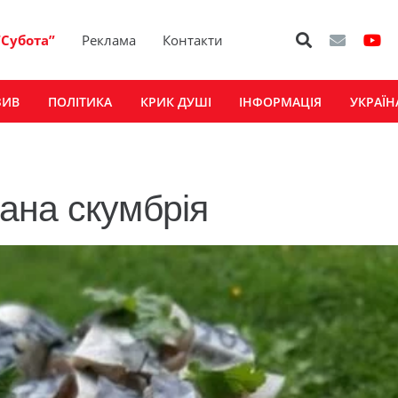
“Субота”
Реклама
Контакти
ЗИВ
ПОЛІТИКА
КРИК ДУШІ
ІНФОРМАЦІЯ
УКРАЇН
ана скумбрія