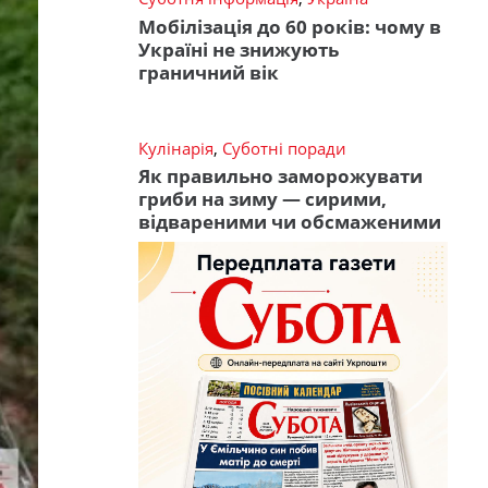
Мобілізація до 60 років: чому в
Україні не знижують
граничний вік
Кулінарія
,
Суботні поради
Як правильно заморожувати
гриби на зиму — сирими,
відвареними чи обсмаженими