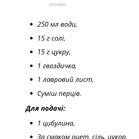
РЕКЛАМА
250 мл води,
15 г солі,
15 г цукру,
1 гвоздичка,
1 лавровий лист,
Суміш перців.
Для подачі:
1 цибулина,
За смаком оцет, сіль, цукор,