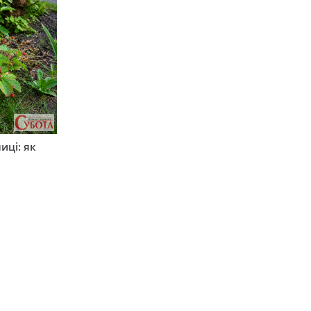
иці: як