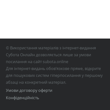
© Використання матеріалів з інтернет-видання
Субота Онлайн дозволяється лише за умови
посилання на сайт subota.online
Для інтернет-видань обов’язкове пряме, відкрите
для пошукових систем гіперпосилання у першому
абзаці на конкретний матеріал.
Умови договору оферти
Конфіденційність