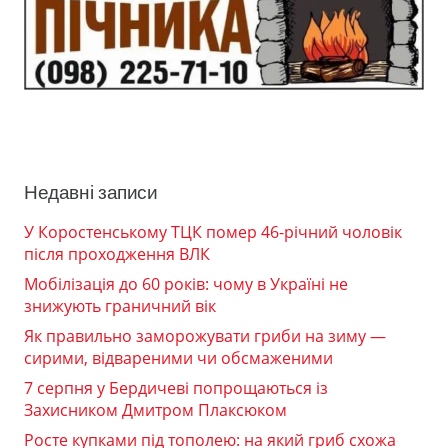
Недавні записи
У Коростенському ТЦК помер 46-річний чоловік
після проходження ВЛК
Мобілізація до 60 років: чому в Україні не
знижують граничний вік
Як правильно заморожувати гриби на зиму —
сирими, відвареними чи обсмаженими
7 серпня у Бердичеві попрощаються із
Захисником Дмитром Плаксюком
Росте купками під тополею: на який гриб схожа