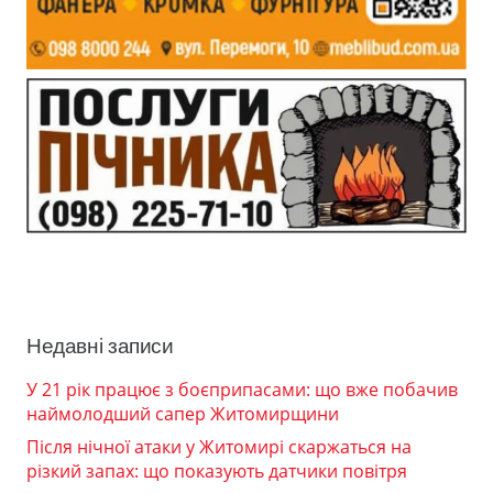
Недавні записи
У 21 рік працює з боєприпасами: що вже побачив
наймолодший сапер Житомирщини
Після нічної атаки у Житомирі скаржаться на
різкий запах: що показують датчики повітря