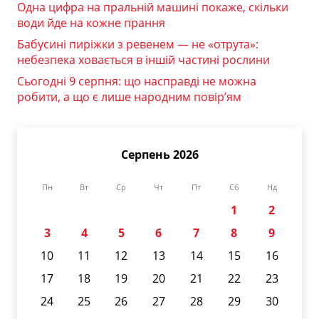
Одна цифра на пральній машині покаже, скільки
води йде на кожне прання
Бабусині пиріжки з ревенем — не «отрута»:
небезпека ховається в іншій частині рослини
Сьогодні 9 серпня: що насправді не можна
робити, а що є лише народним повір’ям
Серпень 2026
Пн
Вт
Ср
Чт
Пт
Сб
Нд
1
2
3
4
5
6
7
8
9
10
11
12
13
14
15
16
17
18
19
20
21
22
23
24
25
26
27
28
29
30