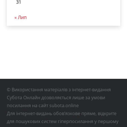
31
« Лип
© Використання матеріалів з інтернет-видання
Субота Онлайн дозволяється лише за умови
посилання на сайт subota.online
Для інтернет-видань обов’язкове пряме, відкрите
для пошукових систем гіперпосилання у першому