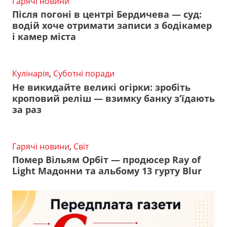
Гарячі новини
Після погоні в центрі Бердичева — суд:
водій хоче отримати записи з бодікамер
і камер міста
Кулінарія
,
Суботні поради
Не викидайте великі огірки: зробіть
кроповий реліш — взимку банку з’їдають
за раз
Гарячі новини
,
Світ
Помер Вільям Орбіт — продюсер Ray of
Light Мадонни та альбому 13 гурту Blur