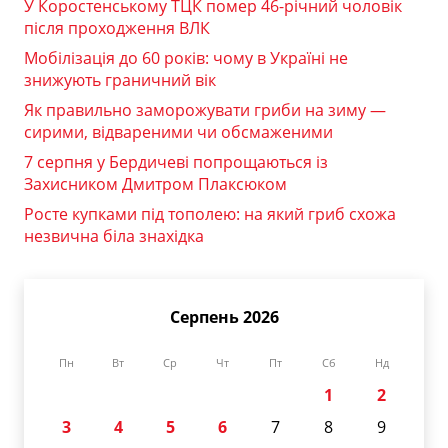
У Коростенському ТЦК помер 46-річний чоловік
після проходження ВЛК
Мобілізація до 60 років: чому в Україні не
знижують граничний вік
Як правильно заморожувати гриби на зиму —
сирими, відвареними чи обсмаженими
7 серпня у Бердичеві попрощаються із
Захисником Дмитром Плаксюком
Росте купками під тополею: на який гриб схожа
незвична біла знахідка
Серпень 2026
Пн
Вт
Ср
Чт
Пт
Сб
Нд
1
2
3
4
5
6
7
8
9