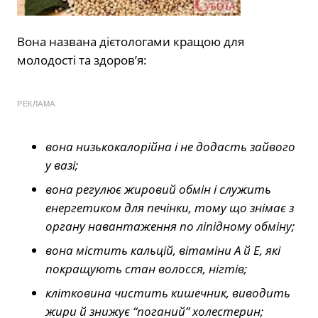
Вона названа дієтологами кращою для
молодості та здоров’я:
РЕКЛАМА
вона низькокалорійна і не додасть зайвого
у вазі;
вона регулює жировий обмін і служить
енергетиком для печінки, тому що знімає з
органу навантаження по ліпідному обміну;
вона містить кальцій, вітаміни А й Е, які
покращують стан волосся, нігтів;
клітковина чистить кишечник, виводить
жири й знижує “поганий” холестерин;