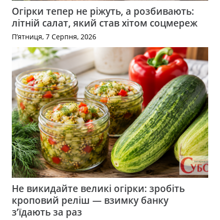
Огірки тепер не ріжуть, а розбивають:
літній салат, який став хітом соцмереж
П’ятниця, 7 Серпня, 2026
Не викидайте великі огірки: зробіть
кроповий реліш — взимку банку
з’їдають за раз