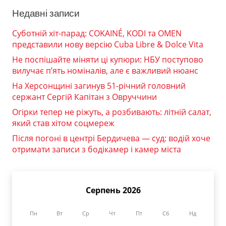
Недавні записи
Суботній хіт-парад: COKAINÉ, KODI та OMEN
представили нову версію Cuba Libre & Dolce Vita
Не поспішайте міняти ці купюри: НБУ поступово
вилучає п’ять номіналів, але є важливий нюанс
На Херсонщині загинув 51-річний головний
сержант Сергій Капітан з Овруччини
Огірки тепер не ріжуть, а розбивають: літній салат,
який став хітом соцмереж
Після погоні в центрі Бердичева — суд: водій хоче
отримати записи з бодікамер і камер міста
Серпень 2026
Пн
Вт
Ср
Чт
Пт
Сб
Нд