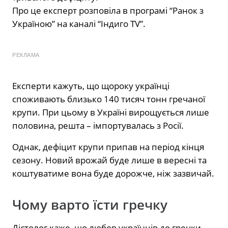
Про це експерт розповіла в програмі “Ранок з
Україною” на каналі “Індиго TV”.
РЕКЛАМА
Експерти кажуть, що щороку українці
споживають близько 140 тисяч тонн гречаної
крупи. При цьому в Україні вирощується лише
половина, решта – імпортувалась з Росії.
Однак, дефіцит крупи припав на період кінця
сезону. Новий врожай буде лише в вересні та
коштуватиме вона буде дорожче, ніж зазвичай.
Чому варто їсти гречку
Дієтолог каже, що любов українців до гречки