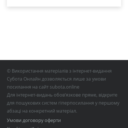
© Використання матеріалів з інтернет-видання
Субота Онлайн дозволяється лише за умови
посилання на сайт subota.online
Для інтернет-видань обов’язкове пряме, відкрите
для пошукових систем гіперпосилання у першому
абзаці на конкретний матеріал.
Умови договору оферти