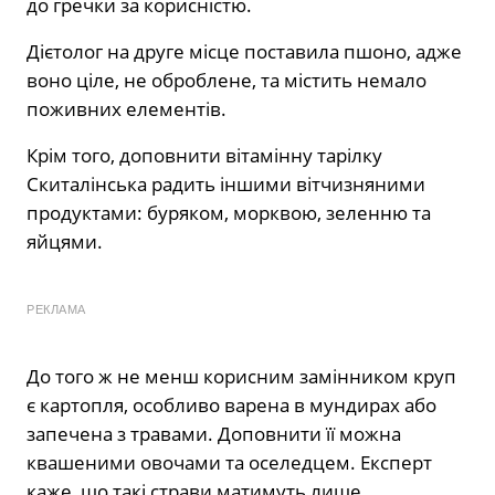
до гречки за корисністю.
Дієтолог на друге місце поставила пшоно, адже
воно ціле, не оброблене, та містить немало
поживних елементів.
Крім того, доповнити вітамінну тарілку
Скиталінська радить іншими вітчизняними
продуктами: буряком, морквою, зеленню та
яйцями.
РЕКЛАМА
До того ж не менш корисним замінником круп
є картопля, особливо варена в мундирах або
запечена з травами. Доповнити її можна
квашеними овочами та оселедцем. Експерт
каже, що такі страви матимуть лише