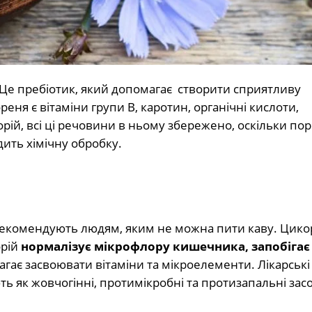
. Це пребіотик, який допомагає створити сприятливу
реня є вітаміни групи В, каротин, органічні кислоти,
ій, всі ці речовини в ньому збережено, оскільки по
дить хімічну обробку.
рекомендують людям, яким не можна пити каву. Цикор
орій
нормалізує мікрофлору кишечника, запобігає
гає засвоювати вітаміни та мікроелементи. Лікарські
ь як жовчогінні, протимікробні та протизапальні зас