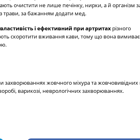
гають очистити не лише печінку, нирки, а й організм з
із трави, за бажанням додати мед.
властивість і ефективний при артритах
різного
ють скоротити вживання кави, тому що вона вимиває 
ою.
ри захворюваннях жовчного міхура та жовчовивідних 
воробі, варикозі, неврологічних захворюваннях.