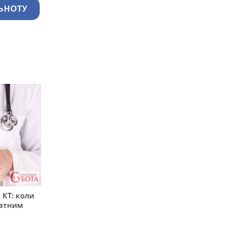
ЬНОТУ
 КТ: коли
латним