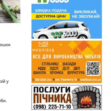
рошок
ій у
оби.