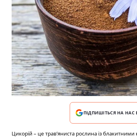
ПІДПИШІТЬСЯ НА НАС 
Цикорій – це трав’яниста рослина із блакитними к