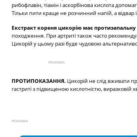
рибофлавін, тіамін і аскорбінова кислота допома
Тільки пити краще не розчинний напій, а відвар 
Екстракт кореня цикорію має протизапальну 
походження. При артриті також часто рекоменду
Цикорій у цьому разі буде чудовою альтернатив
РЕКЛАМА
ПРОТИПОКАЗАННЯ.
Цикорій не слід вживати п
гастриті з підвищеною кислотністю, виразковій х
РЕКЛАМА