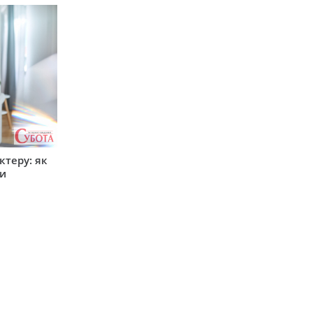
ктеру: як
ти