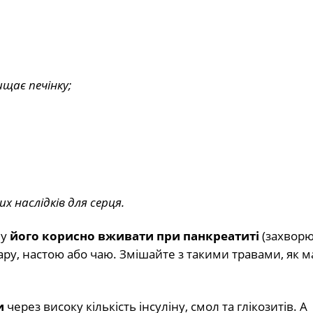
ищає печінку;
их наслідків для серця.
му
його корисно вживати при панкреатиті
(захвор
ару, настою або чаю. Змішайте з такими травами, як м
и
через високу кількість інсуліну, смол та глікозитів. А