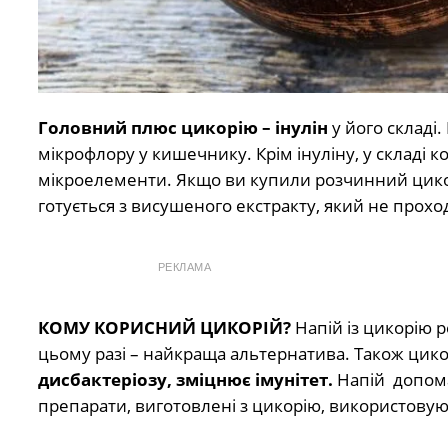
Головний плюс цикорію – інулін
у його складі
мікрофлору у кишечнику. Крім інуліну, у складі ко
мікроелементи. Якщо ви купили розчинний цикор
готується з висушеного екстракту, який не прохо
РЕКЛАМА
КОМУ КОРИСНИЙ ЦИКОРІЙ?
Напій із цикорію 
цьому разі – найкраща альтернатива. Також цик
дисбактеріозу, зміцнює імунітет.
Напій допома
препарати, виготовлені з цикорію, використовуют