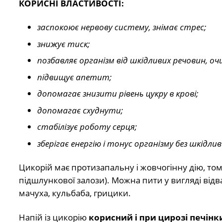
КОРИСНІ ВЛАСТИВОСТІ:
заспокоює нервову систему, знімає стрес;
знижує тиск;
позбавляє організм від шкідливих речовин, оч
підвищує апетит;
допомагає знизити рівень цукру в крові;
допомагає схуднути;
стабілізує роботу серця;
зберігає енергію і тонус організму без шкідлив
Цикорій має протизапальну і жовчогінну дію, то
підшлункової залози). Можна пити у вигляді відв
мачуха, кульбаба, грицики.
Напій із цикорію
корисний і при цирозі печінк