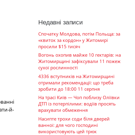
Недавні записи
Спочатку Молдова, потім Польща: за
«квиток за кордон» у Житомирі
просили $15 тисяч
Вогонь охопив майже 10 гектарів: на
Житомирщині зафіксували 11 пожеж
сухої рослинності
4336 вступників на Житомирщині
отримали рекомендації: що треба
зробити до 18:00 11 серпня
На трасі Київ — Чоп поблизу Оліївки
юванні
ДТП із потерпілими: водіїв просять
ати-й-
врахувати обмеження
Насипте трохи соди біля дверей
ванної: для чого господині
використовують цей трюк