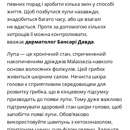
певних порад і зробити кілька змін у способі
життя. Щоб позбутися лупи назавжди,
знадобиться багато часу, або це взагалі
не вдасться. Проте за допомогою кількох
хитрощів її можна контролювати,
вважає
дерматолог Бансарі Давда
.
Лупа — це хронічний стан, спричинений
накопиченням дріжджів Malassezia навколо
основи волосяних фолікулів. Цей грибок
живиться шкірним салом. Нечиста шкіра
голови є сприятливим середовищем для
розвитку грибка, що в кінцевому підсумку
призводить до появи лупи. Тому дуже важливо
підтримувати здоровий стан шкіри голови, щоб
запобігти появі лупи. Обов’язково
використовуйте шампунь з кетоконазолом,
піритіоном цинку, сульфідом селену. Залиште