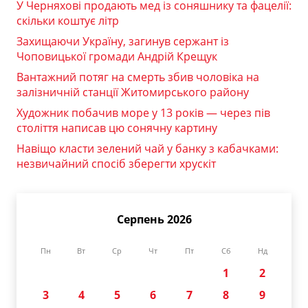
У Черняхові продають мед із соняшнику та фацелії:
скільки коштує літр
Захищаючи Україну, загинув сержант із
Чоповицької громади Андрій Крещук
Вантажний потяг на смерть збив чоловіка на
залізничній станції Житомирського району
Художник побачив море у 13 років — через пів
століття написав цю сонячну картину
Навіщо класти зелений чай у банку з кабачками:
незвичайний спосіб зберегти хрускіт
Серпень 2026
Пн
Вт
Ср
Чт
Пт
Сб
Нд
1
2
3
4
5
6
7
8
9