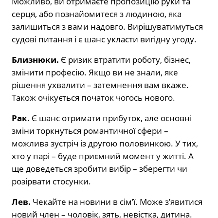
Можливо, ви отримаєте пропозицію руки та
серця, або познайомитеся з людиною, яка
залишиться з вами надовго. Вирішуватимуться
судові питання і є шанс укласти вигідну угоду.
Близнюки.
Є ризик втратити роботу, бізнес,
змінити професію. Якщо ви не знали, яке
рішення ухвалити – затемнення вам вкаже.
Також очікується початок чогось нового.
Рак.
Є шанс отримати прибуток, але основні
зміни торкнуться романтичної сфери –
можлива зустріч із другою половинкою. У тих,
хто у парі – буде приємний момент у житті. А
ще доведеться зробити вибір – зберегти чи
розірвати стосунки.
Лев.
Чекайте на новини в сім’ї. Може з’явитися
новий член – чоловік, зять, невістка, дитина.