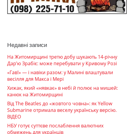
Недавні записи
На Житомирщині третю добу шукають 14-річну
Дар’ю Зрабіє: може перебувати у Кривому Розі
«Гав!» — і навіки разом: у Малині влаштували
весілля для Макса і Мері
Хижак, який «нявкає» в небі й полює на мишей:
канюк на Житомирщині
Від The Beatles до «жовтого човна»: як Yellow
Submarine отримала веселу українську версію.
ВІДЕО
НБУ готує суттєве послаблення валютних
обмежень для українців