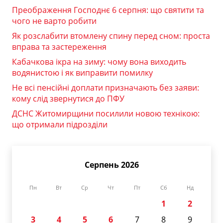
Преображення Господнє 6 серпня: що святити та
чого не варто робити
Як розслабити втомлену спину перед сном: проста
вправа та застереження
Кабачкова ікра на зиму: чому вона виходить
водянистою і як виправити помилку
Не всі пенсійні доплати призначають без заяви:
кому слід звернутися до ПФУ
ДСНС Житомирщини посилили новою технікою:
що отримали підрозділи
Серпень 2026
Пн
Вт
Ср
Чт
Пт
Сб
Нд
1
2
3
4
5
6
7
8
9