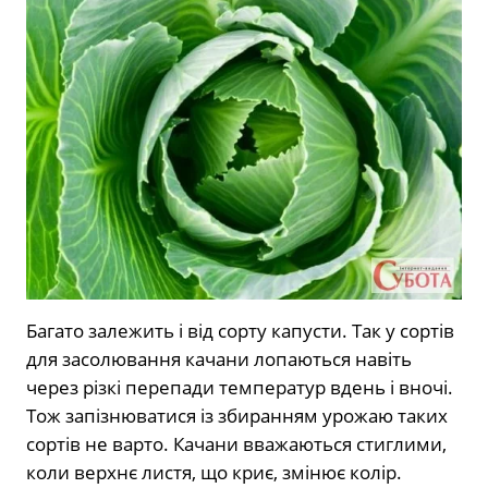
Багато залежить і від сорту капусти. Так у сортів
для засолювання качани лопаються навіть
через різкі перепади температур вдень і вночі.
Тож запізнюватися із збиранням урожаю таких
сортів не варто. Качани вважаються стиглими,
коли верхнє листя, що криє, змінює колір.