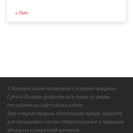
« Лип
© Використання матеріалів з інтернет-видання
Субота Онлайн дозволяється лише за умови
посилання на сайт subota.online
Для інтернет-видань обов’язкове пряме, відкрите
для пошукових систем гіперпосилання у першому
абзаці на конкретний матеріал.