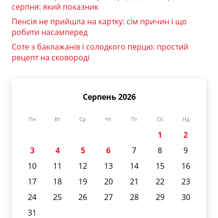
серпня: який показник
Пенсія не прийшла на картку: сім причин і що
робити насамперед
Соте з баклажанів і солодкого перцю: простий
рецепт на сковороді
Серпень 2026
Пн
Вт
Ср
Чт
Пт
Сб
Нд
1
2
3
4
5
6
7
8
9
10
11
12
13
14
15
16
17
18
19
20
21
22
23
24
25
26
27
28
29
30
31