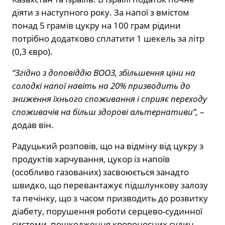
діяти з наступного року. За напої з вмістом
понад 5 грамів цукру на 100 грам рідини
потрібно додатково сплатити 1 шекель за літр
(0,3 євро).
“Згідно з доповіддю ВООЗ, збільшення ціни на
солодкі напої навіть на 20% призводить до
зниження їхнього споживання і сприяє переходу
споживачів на більш здорові альтернативи”,
–
додав він.
Радуцький розповів, що на відміну від цукру з
продуктів харчування, цукор із напоїв
(особливо газованих) засвоюється занадто
швидко, що перевантажує підшлункову залозу
та печінку, що з часом призводить до розвитку
діабету, порушення роботи серцево-судинної
системи, пошкодження кровоносних судин,