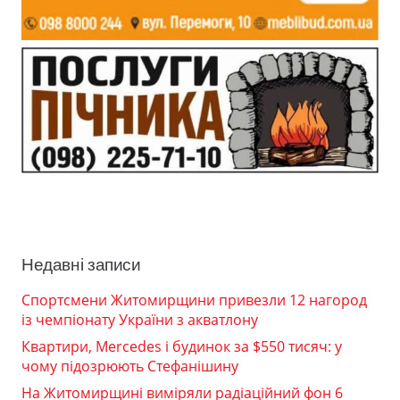
Недавні записи
Спортсмени Житомирщини привезли 12 нагород
із чемпіонату України з акватлону
Квартири, Mercedes і будинок за $550 тисяч: у
чому підозрюють Стефанішину
На Житомирщині виміряли радіаційний фон 6