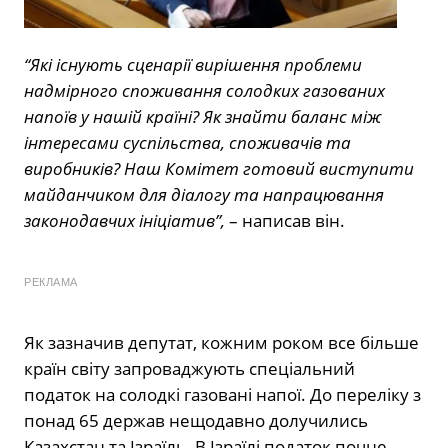
“Які існують сценарії вирішення проблеми
надмірного споживання солодких газованих
напоїв у нашій країні? Як знайти баланс між
інтересами суспільства, споживачів та
виробників? Наш Комітет готовий виступити
майданчиком для діалогу та напрацювання
законодавчих ініціатив”,
– написав він.
РЕКЛАМА
Як зазначив депутат, кожним роком все більше
країн світу запроваджують спеціальний
податок на солодкі газовані напої. До переліку з
понад 65 держав нещодавно долучились
Казахстан та Ізраїль. В Ізраїлі податок почне