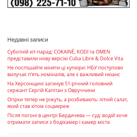
Недавні записи
Суботній хіт-парад: COKAINÉ, KODI та OMEN
представили нову версію Cuba Libre & Dolce Vita
Не поспішайте міняти ці купюри: НБУ поступово
вилучає п’ять номіналів, але є важливий нюанс
На Херсонщині загинув 51-річний головний
сержант Сергій Капітан з Овруччини
Огірки тепер не ріжуть, а розбивають: літній салат,
який став хітом соцмереж
Після погоні в центрі Бердичева — суд: водій хоче
отримати записи з бодікамер і камер міста