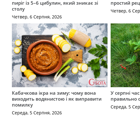
пиріг із 5–6 цибулин, який зникає зі
простий рец
столу
Четвер, 6 Се
Четвер, 6 Серпня, 2026
Кабачкова ікра на зиму: чому вона
У серпні ча
виходить водянистою і як виправити
правильно 
помилку
Середа, 5 Се
Середа, 5 Серпня, 2026