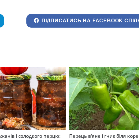
ПІДПИСАТИСЬ НА FACEBOOK СПІЛ
ажанів і солодкого перцю:
Перець в’яне і гниє біля коре