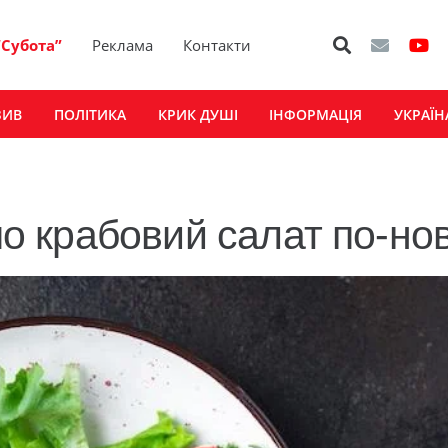
“Субота”
Реклама
Контакти
ЗИВ
ПОЛІТИКА
КРИК ДУШІ
ІНФОРМАЦІЯ
УКРАЇН
ємо крабовий салат по-но