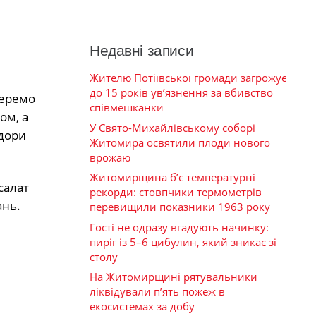
Недавні записи
Жителю Потіївської громади загрожує
до 15 років ув’язнення за вбивство
беремо
співмешканки
ом, а
У Свято-Михайлівському соборі
ідори
Житомира освятили плоди нового
врожаю
Житомирщина б’є температурні
салат
рекорди: стовпчики термометрів
ань.
перевищили показники 1963 року
Гості не одразу вгадують начинку:
пиріг із 5–6 цибулин, який зникає зі
столу
На Житомирщині рятувальники
ліквідували п’ять пожеж в
екосистемах за добу