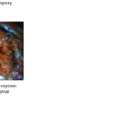
орозу
соусом:
ороді