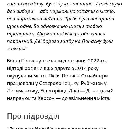
гатив по місту. Було дуже страшно. У тебе було
два вибори — або нормально заїхати в місто,
або нормально виїхати. Треба було вибирати
щось одне. Бо однозначно щось з тобою
трапиться. Або машині кінець, або хтось
поранений. Дві дороги заїзду на Попасну були
жахливі”.
Бої за Попасну тривали до травня 2022-го.
Відтоді росіяни вже вдруге з 2014 року
окупували місто. Після Попасної снайпери
працювали у Сєвєродонецьку, Рубіжному,
Лисичанську, Білогорівці. Далі — Донецький
напрямок та Херсон — до звільнення міста.
Про підрозділ
“До мене в підрозділ можна потрапити за