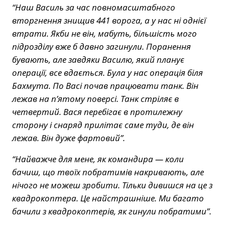
“Наш Василь за час повномасштабного
вторгнення знищив 441 ворога, а у нас ні однієї
втрати. Якби не він, мабуть, більшість мого
підрозділу вже б давно загинули. Поранення
бувають, але завдяки Василю, який планує
операції, все вдається. Була у нас операція біля
Бахмута. По Васі почав працювати танк. Він
лежав на п’ятому поверсі. Танк стріляє в
четвертий. Вася перебігає в протилежну
сторону і снаряд прилітає саме туди, де він
лежав. Він дуже фартовий”.
“Найважче для мене, як командира — коли
бачиш, що твоїх побратимів накривають, але
нічого не можеш зробити. Тільки дивишся на це з
квадрокоптера. Це найстрашніше. Ми багато
бачили з квадрокоптерів, як гинули побратими”.