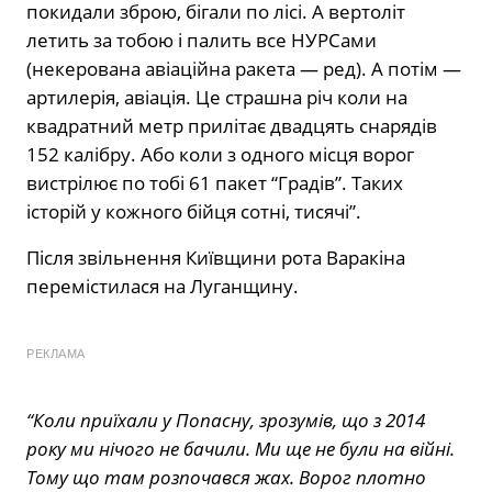
покидали зброю, бігали по лісі. А вертоліт
летить за тобою і палить все НУРСами
(некерована авіаційна ракета — ред). А потім —
артилерія, авіація. Це страшна річ коли на
квадратний метр прилітає двадцять снарядів
152 калібру. Або коли з одного місця ворог
вистрілює по тобі 61 пакет “Градів”. Таких
історій у кожного бійця сотні, тисячі”.
Після звільнення Київщини рота Варакіна
перемістилася на Луганщину.
РЕКЛАМА
“Коли приїхали у Попасну, зрозумів, що з 2014
року ми нічого не бачили. Ми ще не були на війні.
Тому що там розпочався жах. Ворог плотно