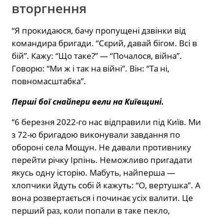
вторгнення
“Я прокидаюся, бачу пропущені дзвінки від
командира бригади. “Сєрий, давай бігом. Всі в
бій”. Кажу: “Що таке?” — “Почалося, війна”.
Говорю: “Ми ж і так на війні”. Він: “Та ні,
повномасштабка”.
Перші бої снайпери вели на Київщині.
“6 березня 2022-го нас відправили під Київ. Ми
з 72-ю бригадою виконували завдання по
обороні села Мощун. Не давали противнику
перейти річку Ірпінь. Неможливо пригадати
якусь одну історію. Мабуть, найперша —
хлопчики йдуть собі й кажуть: “О, вертушка”. А
вона розвертається і починає усіх валити. Це
перший раз, коли попали в таке пекло,