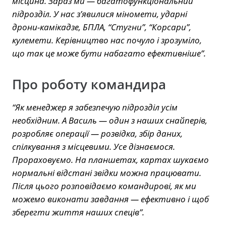
місцина. Зараз ми — багатофункціональний
підрозділ. У нас з’явилися міномети, ударні
дрони-камікадзе, БПЛА, “Стугни”, “Корсари”,
кулемети. Керівництво нас почуло і зрозуміло,
що так це може бути набагато ефективніше”.
Про роботу командира
“Як менеджер я забезпечую підрозділ усім
необхідним. А Василь — один з наших снайперів,
розробляє операції — розвідка, збір даних,
спілкування з місцевими. Усе дізнаємося.
Прораховуємо. На планшетах, картах шукаємо
нормальні відстані звідки можна працювати.
Після цього розповідаємо командирові, як ми
можемо виконати завдання — ефективно і щоб
зберегти життя наших спеців”.