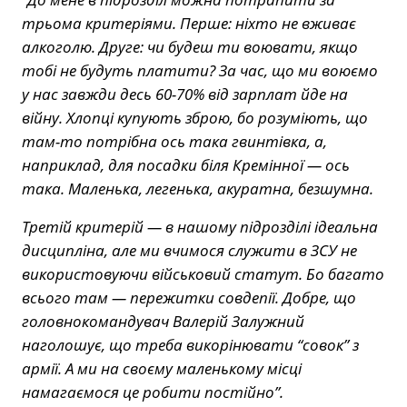
трьома критеріями. Перше: ніхто не вживає
алкоголю. Друге: чи будеш ти воювати, якщо
тобі не будуть платити? За час, що ми воюємо
у нас завжди десь 60-70% від зарплат йде на
війну. Хлопці купують зброю, бо розуміють, що
там-то потрібна ось така гвинтівка, а,
наприклад, для посадки біля Кремінної — ось
така. Маленька, легенька, акуратна, безшумна.
Третій критерій — в нашому підрозділі ідеальна
дисципліна, але ми вчимося служити в ЗСУ не
використовуючи військовий статут. Бо багато
всього там — пережитки совдепії. Добре, що
головнокомандувач Валерій Залужний
наголошує, що треба викорінювати “совок” з
армії. А ми на своєму маленькому місці
намагаємося це робити постійно”.