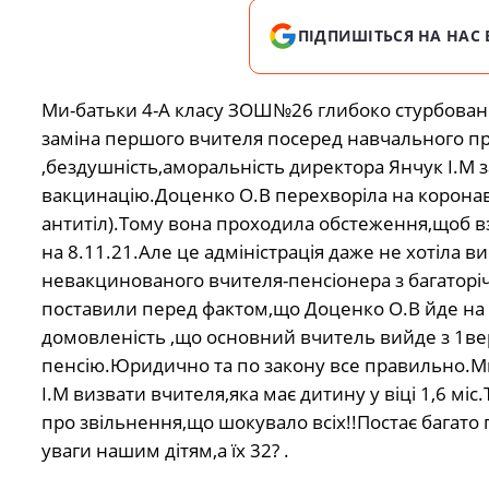
ПІДПИШІТЬСЯ НА НАС 
Ми-батьки 4-А класу ЗОШ№26 глибоко стурбовані 
заміна першого вчителя посеред навчального пр
,бездушність,аморальність директора Янчук І.М
вакцинацію.Доценко О.В перехворіла на коронаві
антитіл).Тому вона проходила обстеження,щоб вз
на 8.11.21.Але це адміністрація даже не хотіла в
невакцинованого вчителя-пенсіонера з багаторі
поставили перед фактом,що Доценко О.В йде на д
домовленість ,що основний вчитель вийде з 1вере
пенсію.Юридично та по закону все правильно.Ми
І.М визвати вчителя,яка має дитину у віці 1,6 мі
про звільнення,що шокувало всіх!!Постає багато
уваги нашим дітям,а їх 32? .