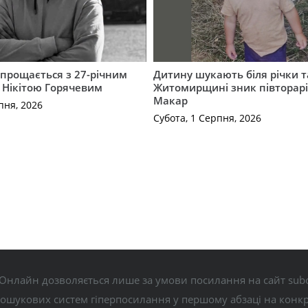
прощається з 27-річним
Дитину шукають біля річки та 
 Нікітою Горячевим
Житомирщині зник півторар
Макар
пня, 2026
Субота, 1 Серпня, 2026
Онлайн дозволяється лише за умови посилання на сайт subo
пошукових систем гіперпосилання у першому абзаці на конк