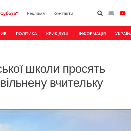
“Субота”
Реклама
Контакти
ЗИВ
ПОЛІТИКА
КРИК ДУШІ
ІНФОРМАЦІЯ
УКРАЇН
ської школи просять
звільнену вчительку