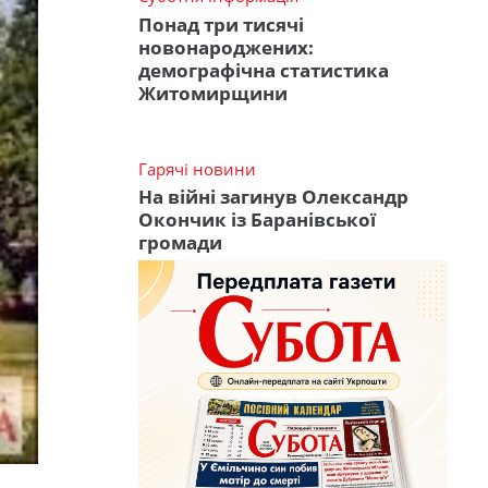
Понад три тисячі
новонароджених:
демографічна статистика
Житомирщини
Гарячі новини
На війні загинув Олександр
Окончик із Баранівської
громади