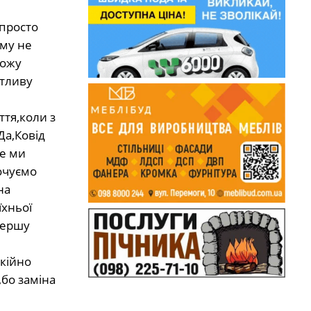
 просто
ому не
можу
ятливу
тя,коли з
Да,Ковід
ле ми
очуємо
на
їхньої
першу
окійно
,бо заміна