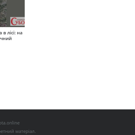
в лісі: на
ічний
ta.online
ретний матеріал.