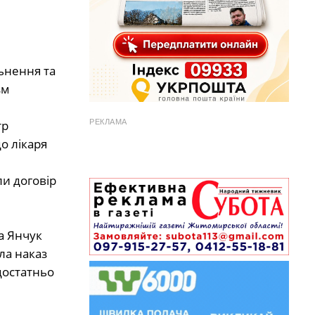
ьнення та
зм
тр
РЕКЛАМА
о лікаря
и договір
а Янчук
ла наказ
достатньо