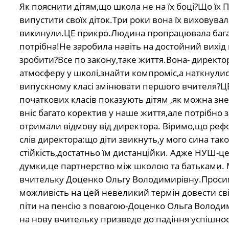
Як пояснити дітям,що школа не на їх боці?Що їх
випустити своїх діток.Три роки вона їх виховува
викинули.ЦЕ прикро.Людина пропрацювала багато
потрібна!Не заробила навіть на достойний вихід
зробити?Все по закону,таке життя.Вона- директо
атмосферу у школі,знайти компроміс,а наткнулись 
випускному класі змінювати першого вчителя?ЦЕ 
початкових класів показують дітям ,як можна з
вніс багато коректив у наше життя,але потрібн
отримали відмову від директора. Віримо,що рефо
слів директора:що діти звикнуть,у мого сина так
стійкість,достатньо їм дистанційки. Адже НУШ-це
думки,це партнерство між школою та батьками. М
вчительку Доценко Ольгу Володимирівну.Просим
можливість на цей невеликий термін довести сві
піти на пенсію з повагою-Доценко Ольга Володим
на нову вчительку призведе до падіння успішнос