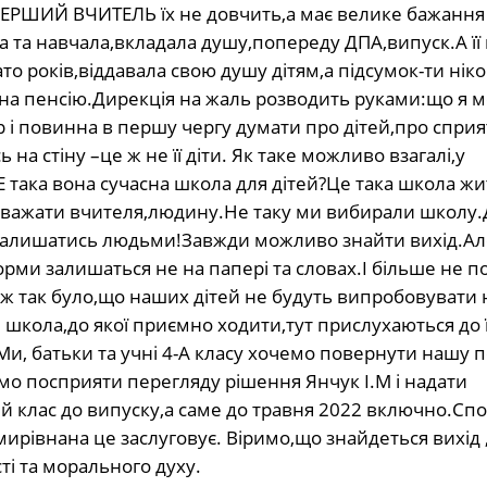
 ПЕРШИЙ ВЧИТЕЛЬ їх не довчить,а має велике бажання
ла та навчала,вкладала душу,попереду ДПА,випуск.А її
 років,віддавала свою душу дітям,а підсумок-ти нік
 на пенсію.Дирекція на жаль розводить руками:що я 
р і повинна в першу чергу думати про дітей,про спри
на стіну –це ж не її діти. Як таке можливо взагалі,у
така вона сучасна школа для дітей?Це така школа жит
неважати вчителя,людину.Не таку ми вибирали школу.
о залишатись людьми!Завжди можливо знайти вихід.А
рми залишаться не на папері та словах.І більше не п
ож так було,що наших дітей не будуть випробовувати 
 школа,до якої приємно ходити,тут прислухаються до 
и, батьки та учні 4-А класу хочемо повернути нашу 
о посприяти перегляду рішення Янчук І.М і надати
й клас до випуску,а саме до травня 2022 включно.Сп
ирівнана це заслуговує. Віримо,що знайдеться вихід 
ті та морального духу.