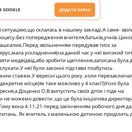
В GOOGLE
ДОДАТИ ЗАРАЗ
ситуацією,що склалась в нашому закладі.А саме- звіл
оцесу.Без попередження вчителя,батьків,учнів.Цині
 зашкалює.Перед звільненням передував тиск за
рус,мала ускладнення(на даний час у неї високий ти
яти медвідвід,або зробити щеплення,записана була д
ислухати.У неї були законні підстави позбутись
чним стажем.У вересні цього року ,коли перезаключал
екретне місце(як таке можливо у 4 класі?)Усно була
сня,а Доценко О.В випустить своїх діток і піде на
 не можемо довести ,що це була ініціатива директор
с.Тому вона 4.11.21 перед закінченням робочого дня да
 питань. Як вчитель з маленькою дитиною приділить 