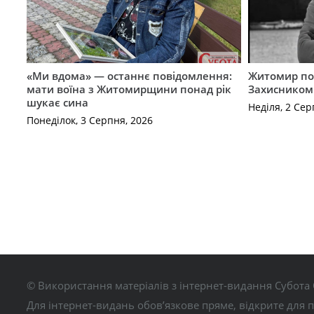
«Ми вдома» — останнє повідомлення:
Житомир по
мати воїна з Житомирщини понад рік
Захисником
шукає сина
Неділя, 2 Сер
Понеділок, 3 Серпня, 2026
© Використання матеріалів з інтернет-видання Субота 
Для інтернет-видань обов’язкове пряме, відкрите для 