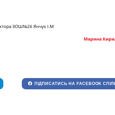
ектора ЗОШ№26 Янчук І.М
Марина Кири
ПІДПИСАТИСЬ НА FACEBOOK СПІЛ