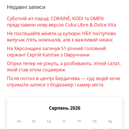
Недавні записи
Суботній хіт-парад: COKAINÉ, KODI та OMEN
представили нову версію Cuba Libre & Dolce Vita
Не поспішайте міняти ці купюри: НБУ поступово
вилучає п’ять номіналів, але є важливий нюанс
На Херсонщині загинув 51-річний головний
сержант Сергій Капітан з Овруччини
Огірки тепер не ріжуть, а розбивають: літній салат,
який став хітом соцмереж
Після погоні в центрі Бердичева — суд: водій хоче
отримати записи з бодікамер і камер міста
Серпень 2026
Пн
Вт
Ср
Чт
Пт
Сб
Нд