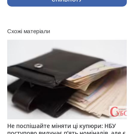
Схожі матеріали
Не поспішайте міняти ці купюри: НБУ
поступово вилучає п’ять номіналів, але є