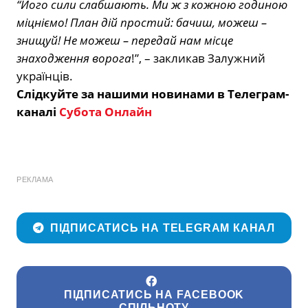
“Його сили слабшають. Ми ж з кожною годиною
міцніємо! План дій простий: бачиш, можеш –
знищуй! Не можеш – передай нам місце
знаходження ворога
!”, – закликав Залужний
українців.
Слідкуйте за нашими новинами в Телеграм-
каналі
Субота Онлайн
РЕКЛАМА
ПІДПИСАТИСЬ НА TELEGRAM КАНАЛ
ПІДПИСАТИСЬ НА FACEBOOK
СПІЛЬНОТУ