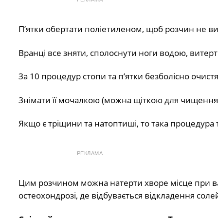
П’ятки обертати поліетиленом, щоб розчин не вис
Вранці все зняти, сполоснути ноги водою, витерт
За 10 процедур стопи та п’ятки безболісно очистят
Знімати її мочалкою (можна щіткою для чищення
Якщо є тріщини та натоптиші, то така процедура
РЕКЛАМА
Цим розчином можна натерти хворе місце при вар
остеохондрозі, де відбувається відкладення сол