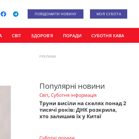
ПОВІДОМИТИ НОВИНУ
МОЯ СУБОТА
А
СВІТ
ЗДОРОВ’Я
ПОРАДИ
СУБОТНЯ КАВА
РЕКЛАМА
Популярні новини
Світ
,
Суботня інформація
Труни висіли на скелях понад 2
тисячі років: ДНК розкрила,
хто залишив їх у Китаї
Суботні поради