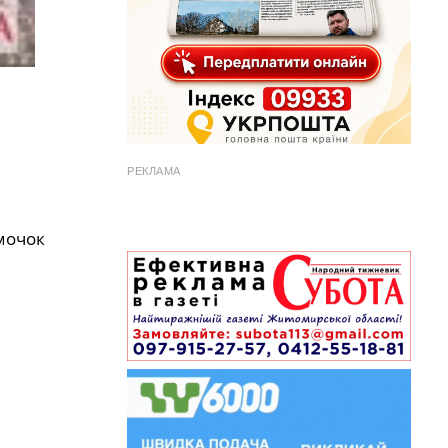
РЕКЛАМА
имочок