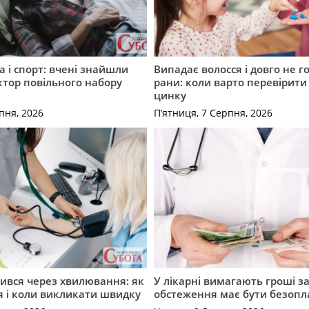
а і спорт: вчені знайшли
Випадає волосся і довго не г
тор повільного набору
рани: коли варто перевірити
цинку
пня, 2026
П’ятниця, 7 Серпня, 2026
ився через хвилювання: як
У лікарні вимагають гроші за
я і коли викликати швидку
обстеження має бути безоп