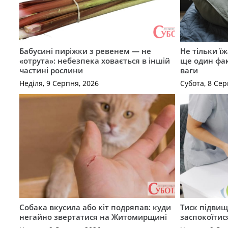
Бабусині пиріжки з ревенем — не
Не тільки їж
«отрута»: небезпека ховається в іншій
ще один фак
частині рослини
ваги
Неділя, 9 Серпня, 2026
Субота, 8 Сер
Собака вкусила або кіт подряпав: куди
Тиск підвищ
негайно звертатися на Житомирщині
заспокоїтис