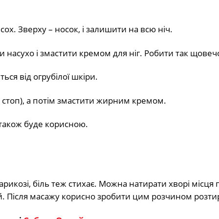
ох. Зверху – носок, і залишити на всю ніч.
и насухо і змастити кремом для ніг. Робити так щовеч
ься від огрубілої шкіри.
 стоп), а потім змастити жирним кремом.
 також буде корисною.
икозі, біль теж стихає. Можна натирати хворі місця 
ей. Після масажу корисно зробити цим розчином розти