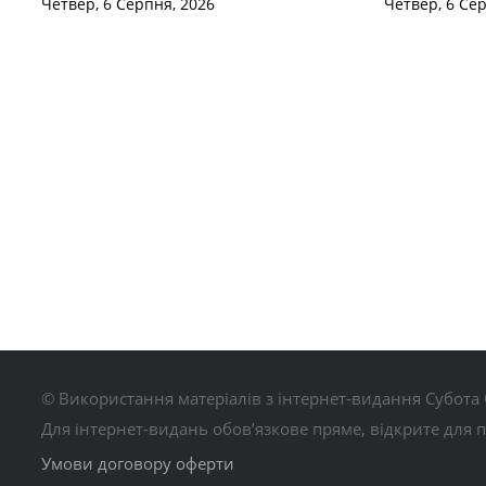
Четвер, 6 Серпня, 2026
Четвер, 6 Се
© Використання матеріалів з інтернет-видання Субота 
Для інтернет-видань обов’язкове пряме, відкрите для 
Умови договору оферти