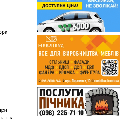
ора.
при
рання.