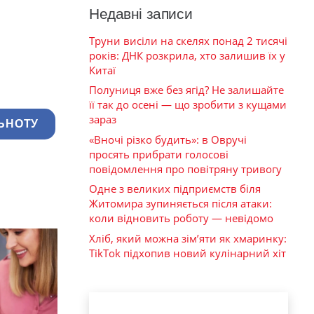
Недавні записи
Труни висіли на скелях понад 2 тисячі
років: ДНК розкрила, хто залишив їх у
Китаї
Полуниця вже без ягід? Не залишайте
її так до осені — що зробити з кущами
зараз
ЬНОТУ
«Вночі різко будить»: в Овручі
просять прибрати голосові
повідомлення про повітряну тривогу
Одне з великих підприємств біля
Житомира зупиняється після атаки:
коли відновить роботу — невідомо
Хліб, який можна зім’яти як хмаринку:
TikTok підхопив новий кулінарний хіт