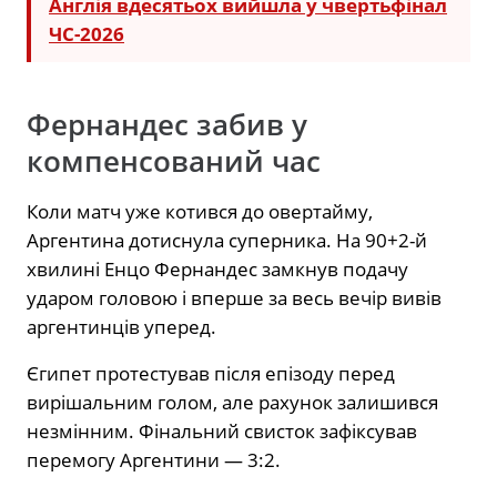
Англія вдесятьох вийшла у чвертьфінал
ЧС-2026
Фернандес забив у
компенсований час
Коли матч уже котився до овертайму,
Аргентина дотиснула суперника. На 90+2-й
хвилині Енцо Фернандес замкнув подачу
ударом головою і вперше за весь вечір вивів
аргентинців уперед.
Єгипет протестував після епізоду перед
вирішальним голом, але рахунок залишився
незмінним. Фінальний свисток зафіксував
перемогу Аргентини — 3:2.