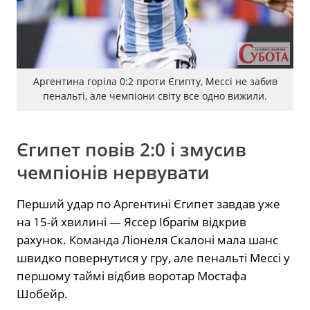
Аргентина горіла 0:2 проти Єгипту, Мессі не забив
пенальті, але чемпіони світу все одно вижили.
Єгипет повів 2:0 і змусив
чемпіонів нервувати
Перший удар по Аргентині Єгипет завдав уже
на 15-й хвилині — Яссер Ібрагім відкрив
рахунок. Команда Ліонеля Скалоні мала шанс
швидко повернутися у гру, але пенальті Мессі у
першому таймі відбив воротар Мостафа
Шобейр.