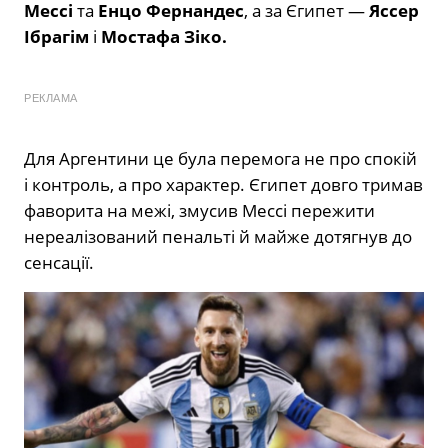
Мессі
та
Енцо Фернандес
, а за Єгипет —
Яссер
Ібрагім
і
Мостафа Зіко.
РЕКЛАМА
Для Аргентини це була перемога не про спокій
і контроль, а про характер. Єгипет довго тримав
фаворита на межі, змусив Мессі пережити
нереалізований пенальті й майже дотягнув до
сенсації.