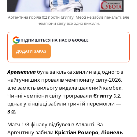
Аргентина горіла 0:2 проти Єгипту, Мессі не забив пенальті, але
чемпіони світу все одно вижили.
ПІДПИШІТЬСЯ НА НАС В GOOGLE
ДОДАТИ ЗАРАЗ
Аргентина
була за кілька хвилин від одного з
найгучніших провалів чемпіонату світу-2026,
але замість вильоту видала шалений камбек.
Чинні чемпіони світу програвали
Єгипту
0:2
,
однак у кінцівці забили тричі й перемогли —
3:2.
Матч 1/8 фіналу відбувся в Атланті. За
Аргентину забили
Крістіан Ромеро
,
Ліонель