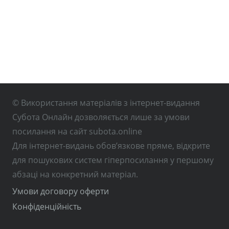
© Використання матеріалів з інтернет-видання
Субота Онлайн дозволяється лише за умови
посилання на сайт subota.online
Для інтернет-видань обов’язкове пряме, відкрите
для пошукових систем гіперпосилання у першому
абзаці на конкретний матеріал.
Умови договору оферти
Конфіденційність