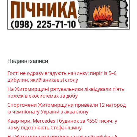
Недавні записи
Гості не одразу вгадують начинку: пиріг із 5–6
цибулин, який зникає зі столу
На Житомирщині рятувальники ліквідували п’ять
пожеж в екосистемах за добу
Спортсмени Житомирщини привезли 12 нагород
із чемпіонату України з акватлону
Квартири, Mercedes і будинок за $550 тисяч: у
чому підозрюють Стефанішину
На Житомирщині виміряли радіаційний фон 6