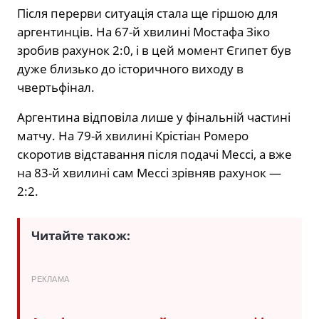
Після перерви ситуація стала ще гіршою для
аргентинців. На 67-й хвилині Мостафа Зіко
зробив рахунок 2:0, і в цей момент Єгипет був
дуже близько до історичного виходу в
чвертьфінал.
Аргентина відповіла лише у фінальній частині
матчу. На 79-й хвилині Крістіан Ромеро
скоротив відставання після подачі Мессі, а вже
на 83-й хвилині сам Мессі зрівняв рахунок —
2:2.
Читайте також:
РЕКЛАМА