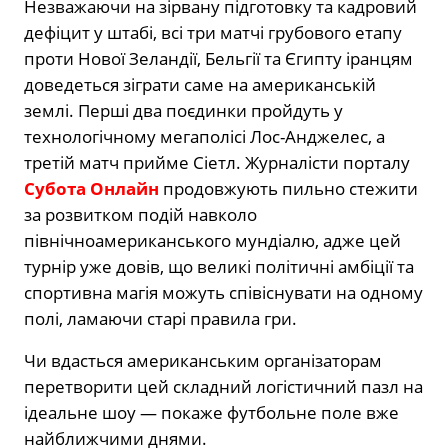
Незважаючи на зірвану підготовку та кадровий
дефіцит у штабі, всі три матчі грубового етапу
проти Нової Зеландії, Бельгії та Єгипту іранцям
доведеться зіграти саме на американській
землі. Перші два поєдинки пройдуть у
технологічному мегаполісі Лос-Анджелес, а
третій матч прийме Сіетл. Журналісти порталу
Субота Онлайн
продовжують пильно стежити
за розвитком подій навколо
північноамериканського мундіалю, адже цей
турнір уже довів, що великі політичні амбіції та
спортивна магія можуть співіснувати на одному
полі, ламаючи старі правила гри.
Чи вдасться американським організаторам
перетворити цей складний логістичний пазл на
ідеальне шоу — покаже футбольне поле вже
найближчими днями.