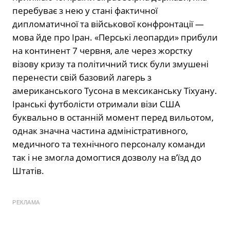
перебуває з нею у стані фактичної
дипломатичної та військової конфронтації —
мова йде про Іран. «Перські леопарди» прибули
на континент 7 червня, але через жорстку
візову кризу та політичний тиск були змушені
перенести свій базовий лагерь з
американського Тусона в мексиканську Тіхуану.
Іранські футболісти отримали візи США
буквально в останній момент перед вильотом,
однак значна частина адміністративного,
медичного та технічного персоналу команди
так і не змогла домогтися дозволу на в’їзд до
Штатів.
РЕКЛАМА