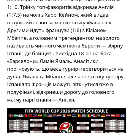
1:10. Трійку топ-фаворитів відкриває Англія
(1:7,5) на чолі з Харрі Кейном, який видав
потужний сезон за мюнхенську «Баварію».
Другими йдуть французи (1:6) з Кіліаном
Мбаппе, а головним претендентом на золото
називають чинного чемпіона Європи — збірну
Іспанії, де блищить висхідна 18-річна зірка
«Барселони» Ламін Ямаль. Аналітики
прогнозують, що весь турнір перетвориться на
дуель Ямаля та Мбаппе, але через сітку турніру
Іспанія та Франція можуть зіткнутися вже в
полуфіналі, відкривши дорогу до головного
матчу парі Іспанія — Англія.