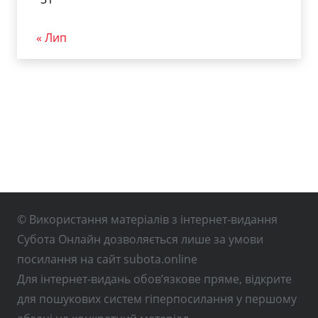
« Лип
© Використання матеріалів з інтернет-видання
Субота Онлайн дозволяється лише за умови
посилання на сайт subota.online
Для інтернет-видань обов’язкове пряме, відкрите
для пошукових систем гіперпосилання у першому