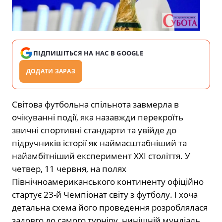
ПІДПИШІТЬСЯ НА НАС В GOOGLE
ДОДАТИ ЗАРАЗ
Світова футбольна спільнота завмерла в
очікуванні події, яка назавжди перекроїть
звичні спортивні стандарти та увійде до
підручників історії як наймасштабніший та
найамбітніший експеримент ХХІ століття. У
четвер, 11 червня, на полях
Північноамериканського континенту офіційно
стартує 23-й Чемпіонат світу з футболу. І хоча
детальна схема його проведення розроблялася
задовго до самого турніру, нинішній мундіаль