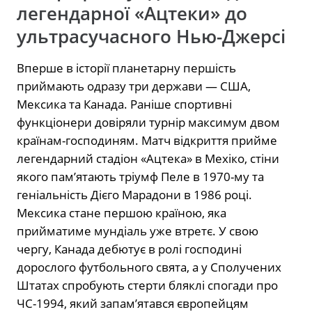
легендарної «Ацтеки» до
ультрасучасного Нью-Джерсі
Вперше в історії планетарну першість
приймають одразу три держави — США,
Мексика та Канада. Раніше спортивні
функціонери довіряли турнір максимум двом
країнам-господиням. Матч відкриття прийме
легендарний стадіон «Ацтека» в Мехіко, стіни
якого пам’ятають тріумф Пеле в 1970-му та
геніальність Дієго Марадони в 1986 році.
Мексика стане першою країною, яка
прийматиме мундіаль уже втретє. У свою
чергу, Канада дебютує в ролі господині
дорослого футбольного свята, а у Сполучених
Штатах спробують стерти бляклі спогади про
ЧС-1994, який запам’ятався європейцям