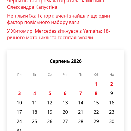
Черняхівська громада втратила захисника
Олександра Капустіна
Не тільки їжа і спорт: вчені знайшли ще один
фактор повільного набору ваги
У Житомирі Mercedes зіткнувся з Yamaha: 18-
річного мотоцикліста госпіталізували
Серпень 2026
Пн
Вт
Ср
Чт
Пт
Сб
Нд
1
2
3
4
5
6
7
8
9
10
11
12
13
14
15
16
17
18
19
20
21
22
23
24
25
26
27
28
29
30
31