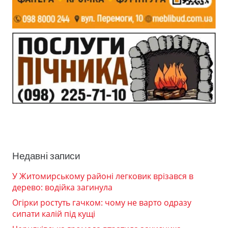
Недавні записи
У Житомирському районі легковик врізався в
дерево: водійка загинула
Огірки ростуть гачком: чому не варто одразу
сипати калій під кущі