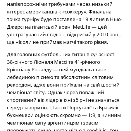
напівпорожніми трибунами через низький
інтерес американців к «соккеру». Фінальна
точка турніру буде поставлена 19 липня в Нью-
Джерсі на гігантській арені MetLife — цей
ультрасучасний стадіон, відкритий у 2010 році,
ще ніколи не приймав матчі такого рівня.
Для головних футбольних титанів сучасності —
38-річного Ліонеля Мессі та 41-річного
Кріштіану Роналду — цей мундіаль стане
лебединою піснею та абсолютним світовим
рекордом, адже вони приїхали на свій шостий
чемпіонат світу. Однак через поважний
спортивний вік лідерів їхні збірні не значаться
серед фаворитів. Шанси Португалії та Бразилії
букмекери оцінюють скромно — 1:9, а чинним
чемпіонам світу аргентинцям і зовсім
пророкують лише шосте місце з коефіцієнтом