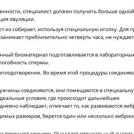
енности, специалист должен получить больше одно
ция овуляции.
ист их собирает, используя специальную иголку. Для 
занимает приблизительно четверть часа, не нуждает
анный биоматериал подготавливается в лабораторны
пособность спермы.
оплодотворение. Во время этой процедуры соединяю
мужчины соединяются, они помещаются в специальну
идеальные условия, где происходит дальнейшее
дневно наблюдает, отмечает то, как развиваются эм
димых размеров, берется один или несколько эмбрио
 посещает клинику. Она сдает специальный анализ,