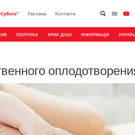
“Субота”
Реклама
Контакти
ЗИВ
ПОЛІТИКА
КРИК ДУШІ
ІНФОРМАЦІЯ
УКРАЇН
твенного оплодотворени