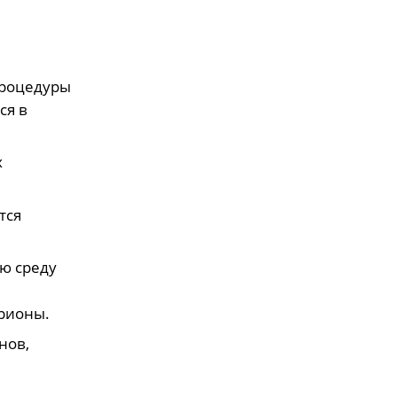
й
процедуры
ся в
х
тся
ю среду
брионы.
нов,