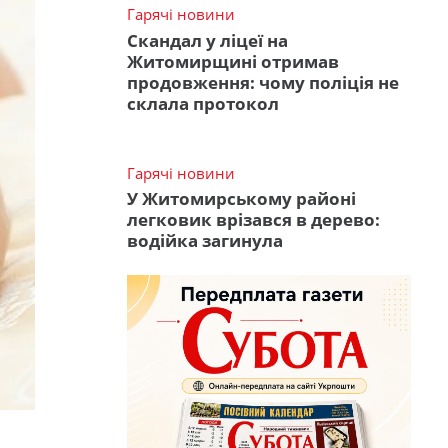
Гарячі новини
Скандал у ліцеї на
Житомирщині отримав
продовження: чому поліція не
склала протокол
Гарячі новини
У Житомирському районі
легковик врізався в дерево:
водійка загинула