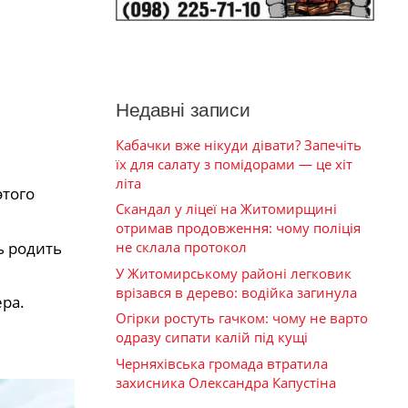
Недавні записи
Кабачки вже нікуди дівати? Запечіть
їх для салату з помідорами — це хіт
літа
этого
Скандал у ліцеї на Житомирщині
отримав продовження: чому поліція
ь родить
не склала протокол
У Житомирському районі легковик
врізався в дерево: водійка загинула
ра.
Огірки ростуть гачком: чому не варто
одразу сипати калій під кущі
Черняхівська громада втратила
захисника Олександра Капустіна