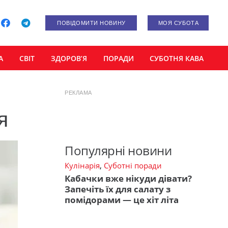
ПОВІДОМИТИ НОВИНУ
МОЯ СУБОТА
А
СВІТ
ЗДОРОВ’Я
ПОРАДИ
СУБОТНЯ КАВА
РЕКЛАМА
я
Популярні новини
Кулінарія
,
Суботні поради
Кабачки вже нікуди дівати?
Запечіть їх для салату з
помідорами — це хіт літа