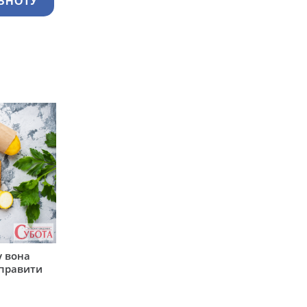
ЬНОТУ
у вона
иправити