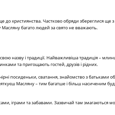
 ще до християнства. Частково обряди збереглися ще з 
у Масляну багато людей за свято не вважають.
 свою назву і традиції. Найважливіша традиція – млинці
чинками та пригощають гостей, друзів і рідних.
чірні посиденьки, сватання, знайомство з батьками о
вяткуєш Масляну – тим багатше і більш насиченим буд
ами, іграми та забавами. Зазвичай там змагаються мо