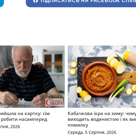
ПІДПИСАТИСЬ НА FACEBOOK СПІЛ
рийшла на картку: сім
Кабачкова ікра на зиму: чом
о робити насамперед
виходить водянистою і як в
помилку
рпня, 2026
Середа, 5 Серпня, 2026