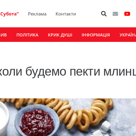
“Субота”
Реклама
Контакти
ЗИВ
ПОЛІТИКА
КРИК ДУШІ
ІНФОРМАЦІЯ
УКРАЇН
коли будемо пекти млинці