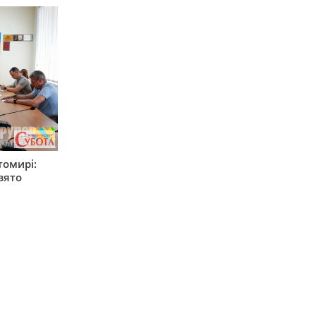
томирі:
вято