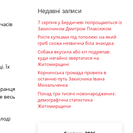
Недавні записи
7 серпня у Бердичеві попрощаються із
часів
Захисником Дмитром Плаксюком
Росте купками під тополею: на який
гриб схожа незвична біла знахідка
Собака вкусила або кіт подряпав:
куди негайно звертатися на
Житомирщині
. Їх
Корнинська громада провела в
останню путь Захисника Івана
Михальченка
бранця
Понад три тисячі новонароджених:
е весь
демографічна статистика
Житомирщини
лоді