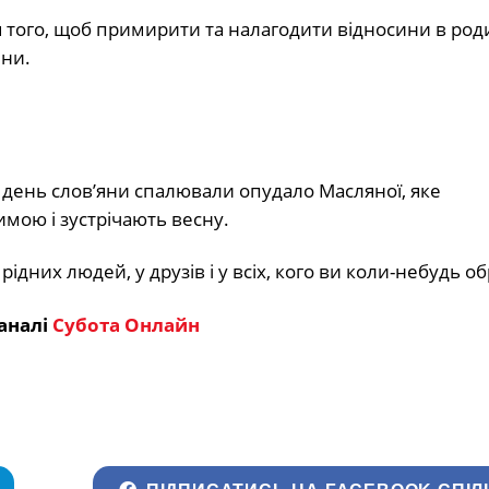
того, щоб примирити та налагодити відносини в роди
ини.
 день слов’яни спалювали опудало Масляної, яке
мою і зустрічають весну.
дних людей, у друзів і у всіх, кого ви коли-небудь о
аналі
Субота Онлайн