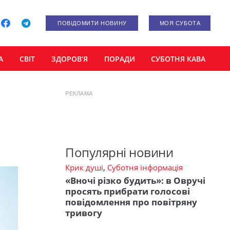
ПОВІДОМИТИ НОВИНУ
МОЯ СУБОТА
А
СВІТ
ЗДОРОВ’Я
ПОРАДИ
СУБОТНЯ КАВА
РЕКЛАМА
Популярні новини
Крик душі
,
Суботня інформація
«Вночі різко будить»: в Овручі
просять прибрати голосові
повідомлення про повітряну
тривогу