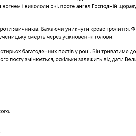
 вогнем і викололи очі, проте ангел Господній щораз
проти язичників. Бажаючи уникнути кровопролиття, 
мученицьку смерть через усікновення голови.
чотирьох багатоденних постів у році. Він триватиме до
ього посту змінюється, оскільки залежить від дати Вел
ого.
.