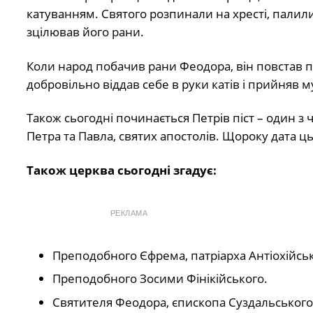
катуванням. Святого розпинали на хресті, палили
зцілював його рани.
Коли народ побачив рани Феодора, він повстав 
добровільно віддав себе в руки катів і прийняв 
Також сьогодні починається Петрів піст – один з 
Петра та Павла, святих апостолів. Щороку дата ц
Також церква сьогодні згадує:
РЕКЛАМА
Преподобного Єфрема, патріарха Антіохійськ
Преподобного Зосими Фінікійського.
Святителя Феодора, єпископа Суздальського