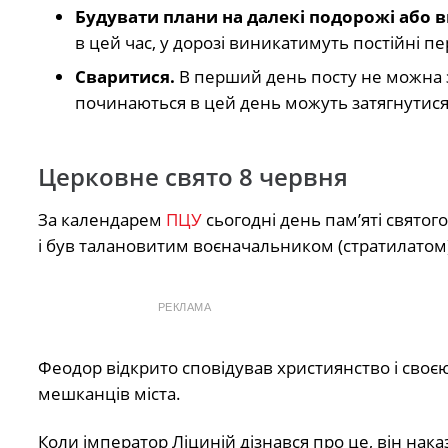
Будувати плани на далекі подорожі або в
в цей час, у дорозі виникатимуть постійні 
Сваритися.
В перший день посту не можна з
починаються в цей день можуть затягнутися
Церковне свято 8 червня
За календарем
ПЦУ
сьогодні день пам’яті святог
і був талановитим воєначальником (стратилатом)
РЕКЛАМА
Феодор відкрито сповідував християнство і своє
мешканців міста.
Коли імператор Ліциній дізнався про це, він нак