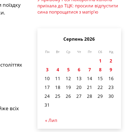
 поїздку
приїхала до ТЦК: просили відпустити
сина попрощатися з матір’ю
ки.
Серпень 2026
Пн
Вт
Ср
Чт
Пт
Сб
Нд
1
2
століттях
3
4
5
6
7
8
9
10
11
12
13
14
15
16
17
18
19
20
21
22
23
24
25
26
27
28
29
30
31
йже всіх
« Лип