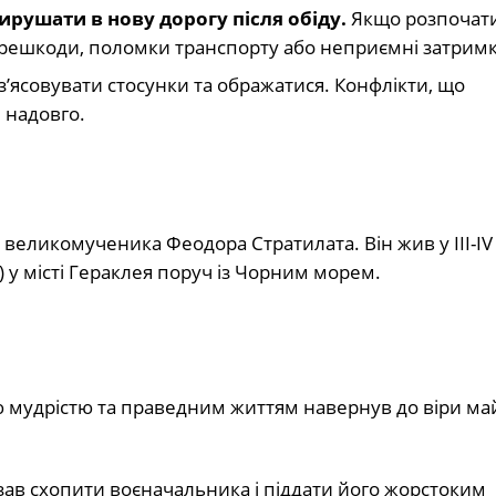
ирушати в нову дорогу після обіду.
Якщо розпочати
перешкоди, поломки транспорту або неприємні затрим
’ясовувати стосунки та ображатися. Конфлікти, що
 надовго.
о великомученика Феодора Стратилата. Він жив у III-IV 
 у місті Гераклея поруч із Чорним морем.
ю мудрістю та праведним життям навернув до віри ма
азав схопити воєначальника і піддати його жорстоким