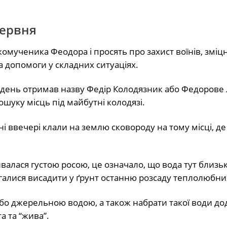
червня
комученика Феодора і просять про захист воїнів, зміц
а допомоги у складних ситуаціях.
день отримав назву Федір Колодязник або Федорове л
уку місць під майбутні колодязі.
і ввечері клали на землю сковороду на тому місці, де
алася густою росою, це означало, що вода тут близьк
галися висадити у ґрунт останню розсаду теплолюбни
бо джерельною водою, а також набрати такої води до
а та “жива”.