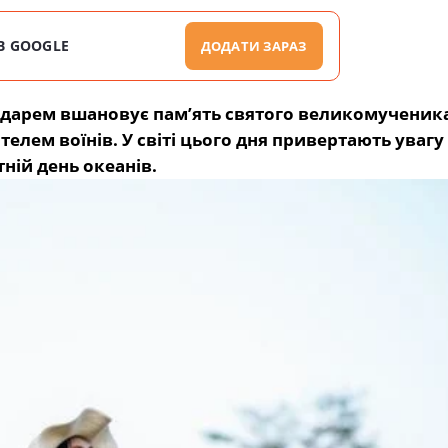
В GOOGLE
ДОДАТИ ЗАРАЗ
ндарем вшановує пам’ять святого великомученик
лем воїнів. У світі цього дня привертають увагу
тній день океанів.