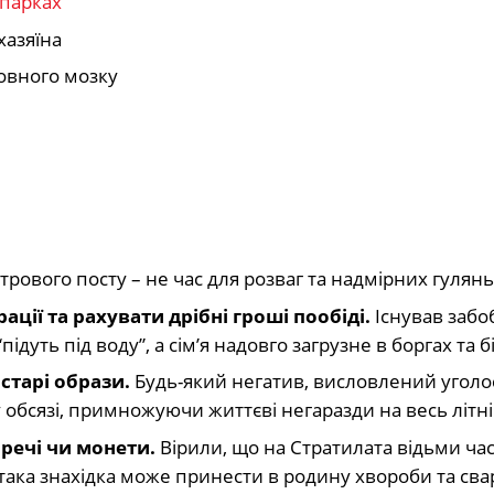
опарках
хазяїна
ловного мозку
ового посту – не час для розваг та надмірних гулянь
ції та рахувати дрібні гроші пообіді.
Існував забо
ідуть під воду”, а сім’я надовго загрузне в боргах та б
старі образи.
Будь-який негатив, висловлений уголо
обсязі, примножуючи життєві негаразди на весь літні
 речі чи монети.
Вірили, що на Стратилата відьми ча
 така знахідка може принести в родину хвороби та сва