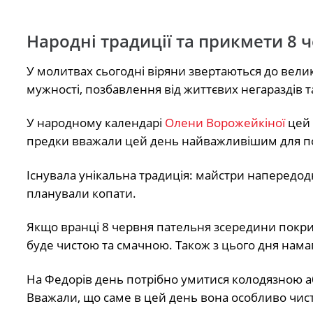
Народні традиції та прикмети 8 
У молитвах сьогодні віряни звертаються до вели
мужності, позбавлення від життєвих негараздів т
У народному календарі
Олени Ворожейкіної
цей 
предки вважали цей день найважливішим для пош
Існувала унікальна традиція: майстри напередодн
планували копати.
Якщо вранці 8 червня пательня зсередини покрив
буде чистою та смачною. Також з цього дня нама
На Федорів день потрібно умитися колодязною а
Вважали, що саме в цей день вона особливо чист