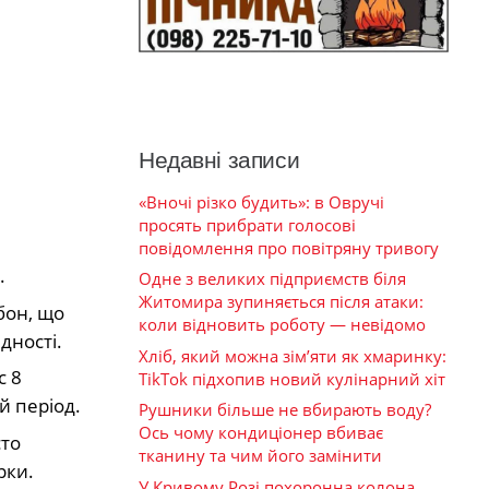
Недавні записи
«Вночі різко будить»: в Овручі
просять прибрати голосові
повідомлення про повітряну тривогу
.
Одне з великих підприємств біля
Житомира зупиняється після атаки:
бон, що
коли відновить роботу — невідомо
ідності.
Хліб, який можна зім’яти як хмаринку:
с 8
TikTok підхопив новий кулінарний хіт
й період.
Рушники більше не вбирають воду?
Ось чому кондиціонер вбиває
сто
тканину та чим його замінити
рки.
У Кривому Розі похоронна колона