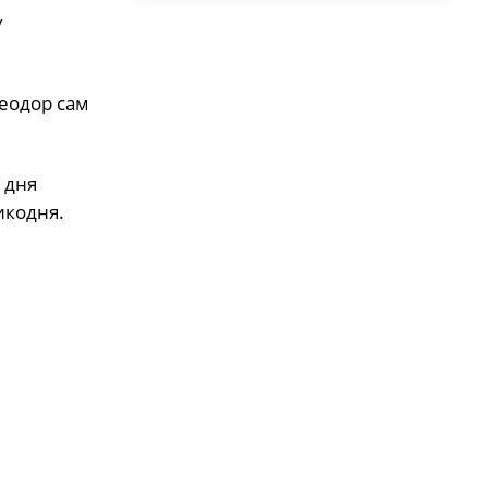
у
Феодор сам
 дня
икодня.