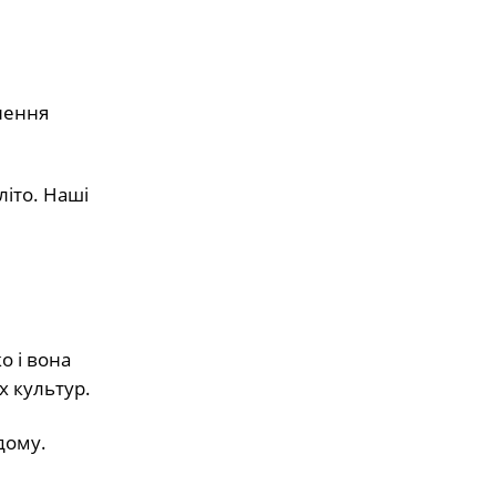
нення
іто. Наші
о і вона
х культур.
дому.