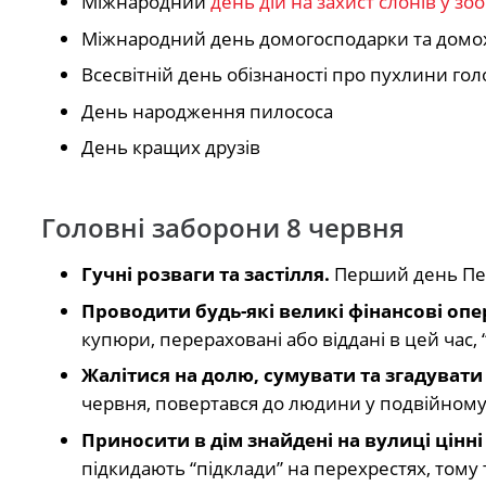
Міжнародний
день дій на захист слонів у зо
Міжнародний день домогосподарки та домо
Всесвітній день обізнаності про пухлини го
День народження пилососа
День кращих друзів
Головні заборони 8 червня
Гучні розваги та застілля.
Перший день Петр
Проводити будь-які великі фінансові опера
купюри, перераховані або віддані в цей час, “п
Жалітися на долю, сумувати та згадувати 
червня, повертався до людини у подвійному 
Приносити в дім знайдені на вулиці цінні
підкидають “підклади” на перехрестях, тому