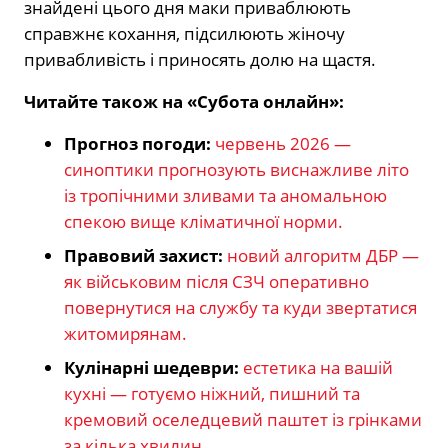
знайдені цього дня маки приваблюють
справжнє кохання, підсилюють жіночу
привабливість і приносять долю на щастя.
Читайте також на «Субота онлайн»:
Прогноз погоди:
червень 2026 —
синоптики прогнозують виснажливе літо
із тропічними зливами та аномальною
спекою вище кліматичної норми.
Правовий захист:
новий алгоритм ДБР —
як військовим після СЗЧ оперативно
повернутися на службу та куди звертатися
житомирянам.
Кулінарні шедеври:
естетика на вашій
кухні — готуємо ніжний, пишний та
кремовий оселедцевий паштет із грінками
за кілька хвилин.