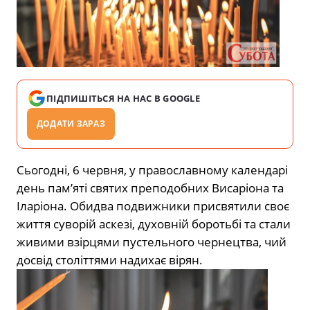
ПІДПИШІТЬСЯ НА НАС В GOOGLE
ДОДАТИ ЗАРАЗ
Сьогодні, 6 червня, у православному календарі
день пам’яті святих преподобних Висаріона та
Іларіона. Обидва подвижники присвятили своє
життя суворій аскезі, духовній боротьбі та стали
живими взірцями пустельного чернецтва, чий
досвід століттями надихає вірян.