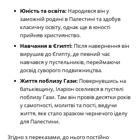
Юність та освіта:
Народився він у
заможній родині в Палестині та здобув
класичну освіту, однак ще в юності
прийняв християнство.
Навчання в Єгипті:
Після навернення він
вирушив до Єгипту, де певний час
навчався у пустельників, переймаючи
досвід суворого подвижництва.
Життя поблизу Гази:
Повернувшись на
батьківщину, Іларіон оселився в пустелі
поблизу Гази. Там він провів десятки років
у самотності, молитві та пості, ведучи
життя, яке стало зразком чернечого іделу
для Палестини.
Згідно з переказами, до нього постійно