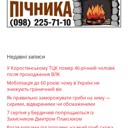
Недавні записи
У Коростенському ТЦК помер 46-річний чоловік
після проходження ВЛК
Мобілізація до 60 років: чому в Україні не
знижують граничний вік
Як правильно заморожувати гриби на зиму —
сирими, відвареними чи обсмаженими
7 серпня у Бердичеві попрощаються із
Захисником Дмитром Плаксюком
Росте купками під тополею: на який гриб схожа