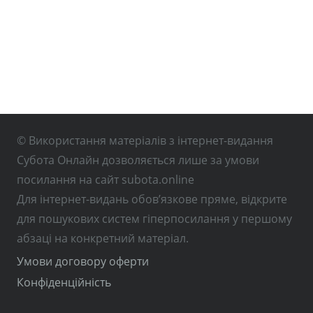
© Використання матеріалів з інтернет-видання
Субота Онлайн дозволяється лише за умови
посилання на сайт subota.online
Для інтернет-видань обов’язкове пряме, відкрите
для пошукових систем гіперпосилання у першому
абзаці на конкретний матеріал.
Умови договору оферти
Конфіденційність