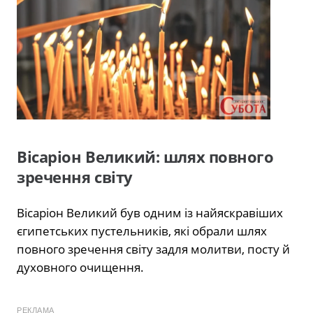
Вісаріон Великий: шлях повного
зречення світу
Вісаріон Великий був одним із найяскравіших
єгипетських пустельників, які обрали шлях
повного зречення світу задля молитви, посту й
духовного очищення.
РЕКЛАМА