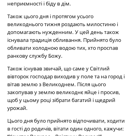
неприємності і біду в дім.
Також цього дня і протягом усього
великоднього тижня роздають милостиню і
допомагають нужденним. У цей день також
існувала традиція обливання. Прийнято було
обливати холодною водою тих, хто проспав
ранкову службу Божу.
Також існував звичай, що саме у Світлий
вівторок господар виходив у поле та на город і
вітав землю з Великоднем. Після цього
закопував у землю великоднє яйце і просив,
щоб у цьому році зібрати багатий і щедрий
урожай.
Цього дня було прийнято відпочивати, ходити
в гості до родичів, вітати один одного, кажучи: