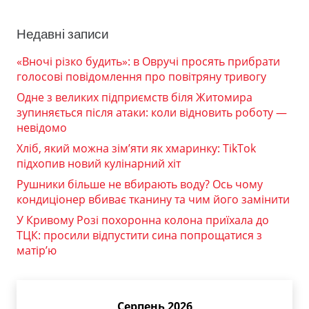
Недавні записи
«Вночі різко будить»: в Овручі просять прибрати
голосові повідомлення про повітряну тривогу
Одне з великих підприємств біля Житомира
зупиняється після атаки: коли відновить роботу —
невідомо
Хліб, який можна зім’яти як хмаринку: TikTok
підхопив новий кулінарний хіт
Рушники більше не вбирають воду? Ось чому
кондиціонер вбиває тканину та чим його замінити
У Кривому Розі похоронна колона приїхала до
ТЦК: просили відпустити сина попрощатися з
матір’ю
Серпень 2026